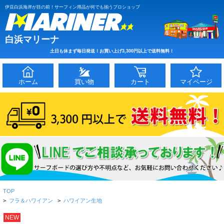
伊豆白浜海岸が目の前！サーフィン用品が何でも揃うプロショップ
白浜マリーナ
土日も休まず毎日発送！お買い上げ3,300円以上で送料無料！
ホーム
買い物
カート
マイページ
TOP
>
フラ＆ハワイアン
>
ハワイアン生地
NEW