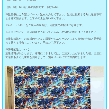
【価 格】1m当たりの価格です 個数1=1m
※数量欄にご希望のメートル数を入力して下さい。生地は裁断する為に返品不可
とさせて頂きます。ご了承の上お買い求め下さい。
※4メートル以上をご購入の場合は、宅配便での配送になります。
※在庫について ※店頭販売も行っている為、品切れの際にはご了承下さい。
※撮影状況や、お客様のパソコン環境やモニターなどにより実物の色味と若干違
って見える場合もございます。予めご了承下さい。
※海外配送について。
別途送料がかかります。送料につきましては、ご注文いただきました後、当店に
て包装も含めた重量を測りまして、別途メールにてご案内致します。