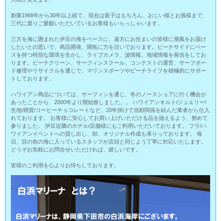
創業1988年から30年以上経て、現在は親子はもちろん、おじい様とお孫様まで、
三代に渡りご愛顧いただいているお客様もいらっしゃいます。
三方を海に囲まれた伊豆の海をベースに、遠方にお住まいの皆様に潮風をお届け
したいとの思いで、商品開発、開拓に力を注いでおります。ビーチサイドにベー
スを持つ特別な環境を生かし、ライブカメラ、波情報、地域情報を発信をしてお
ります。ビーチクリーン、サーフィンスクール、コンテストの運営、サーフボー
ド修理やリサイクルを通じで、マリンスポーツやビーチライフを積極的にサポー
トしております。
ハワイアン商品については、サーフィンを通じ、冬のノースショアに行く機会が
あったことから、2000年より開始致しました。。 ハワイアンキルト/ジュエリー/
生地/雑貨/コーヒーチョコレートなど、20年掛けて信頼関係を結んだ業者から仕入
れております。 お客様に安心してお買い上げいただける品を揃えるよう、努めて
参りました。 伊豆近隣のホテル/店舗様にもご利用いただいております。 フラ/ハ
ワイアンイベントへの貸し出し、卸、オリジナル作成も承りっております。 毎
日、目の前の海に入っているスタッフが店頭と同じよう丁寧に対応いたします。
どうぞお気軽にお問合せいただければ、嬉しいです。
皆様のご利用を心よりお待ちしております。