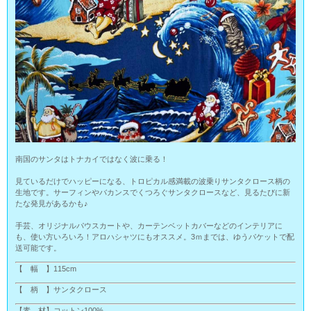
南国のサンタはトナカイではなく波に乗る！
見ているだけでハッピーになる、トロピカル感満載の波乗りサンタクロース柄の
生地です。サーフィンやバカンスでくつろぐサンタクロースなど、見るたびに新
たな発見があるかも♪
手芸、オリジナルパウスカートや、カーテンベットカバーなどのインテリアに
も、使い方いろいろ！アロハシャツにもオススメ。3ｍまでは、ゆうパケットで配
送可能です。
【 幅 】115cm
【 柄 】サンタクロース
【素 材】コットン100%