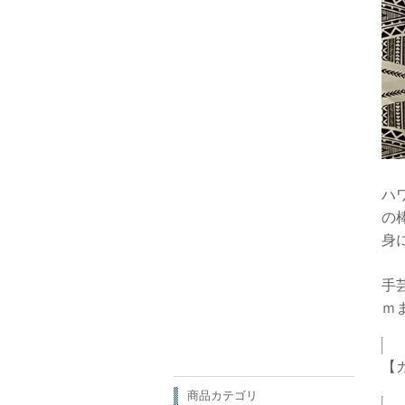
ハ
の
身
手
ｍ
【
商品カテゴリ