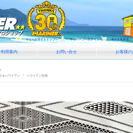
マリーナサイトトップへ
マイページへログイン
カートをみる
ご利用案内
お問い合せ
お客様の
E
ラ＆ハワイアン
ハワイアン生地
ワイアン生地 シルバーグレー カパ タパ ポリエステル 