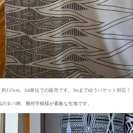
：約115cm。1m単位での販売です。3mまでゆうパケット対応！
気のタパ柄、幾何学模様が素敵な生地です。