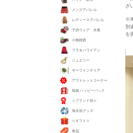
ざ
メンズアパレル
※
レディースアパレル
別
子供ウェア 水着
を
小物雑貨
フラ＆ハワイアン
ジュエリー
サーフインテリア
アウトレットコーナー
福袋 ハッピーバック
☆ブランド別☆
海水浴グッズ
☆ギフト☆
食品