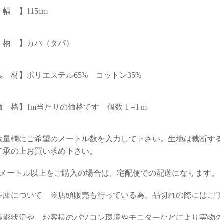
幅 】115cm
 柄 】カパ（タパ）
素 材】ポリエステル65% コットン35%
 格】1m当たりの価格です 個数 1 =1 m
数量欄にご希望のメートル数を入力して下さい。生地は裁断す
了承の上お買い求め下さい。
4メートル以上をご購入の場合は、宅配便での配送になります。
在庫について ※店頭販売も行っている為、品切れの際にはご
撮影状況や、お客様のパソコン環境やモニターなどにより実物