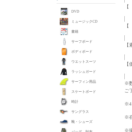
【 
DVD
ミュージックCD
【
書籍
サーフボード
【
ボディボード
ウエットスーツ
【価
ラッシュガード
サーフィン用品
※
ご
スケートボード
時計
※
サングラス
※
靴・シューズ
※
バッグ 財布