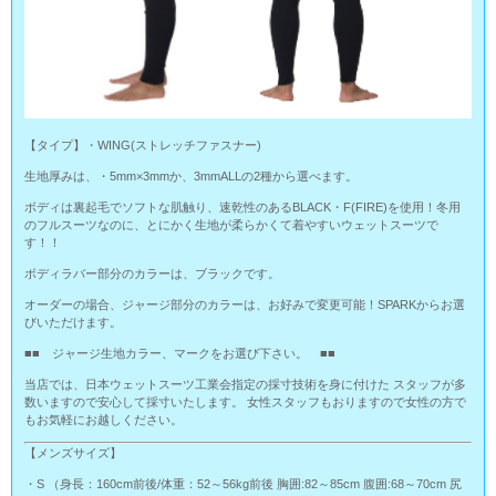
【タイプ】・WING(ストレッチファスナー)
生地厚みは、・5mm×3mmか、3mmALLの2種から選べます。
ボディは裏起毛でソフトな肌触り、速乾性のあるBLACK・F(FIRE)を使用！冬用
のフルスーツなのに、とにかく生地が柔らかくて着やすいウェットスーツで
す！！
ボディラバー部分のカラーは、ブラックです。
オーダーの場合、ジャージ部分のカラーは、お好みで変更可能！SPARKからお選
びいただけます。
■■ ジャージ生地カラー、マークをお選び下さい。 ■■
当店では、日本ウェットスーツ工業会指定の採寸技術を身に付けた スタッフが多
数いますので安心して採寸いたします。 女性スタッフもおりますので女性の方で
もお気軽にお越しください。
【メンズサイズ】
・S （身長：160cm前後/体重：52～56kg前後 胸囲:82～85cm 腹囲:68～70cm 尻