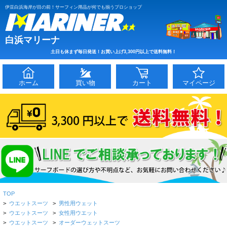
伊豆白浜海岸が目の前！サーフィン用品が何でも揃うプロショップ
白浜マリーナ
土日も休まず毎日発送！お買い上げ3,300円以上で送料無料！
ホーム
買い物
カート
マイページ
TOP
>
ウエットスーツ
>
男性用ウェット
>
ウエットスーツ
>
女性用ウエット
>
ウエットスーツ
>
オーダーウェットスーツ