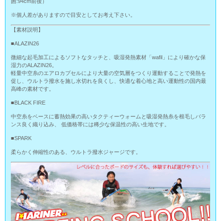
囲:94cm前後）
※個人差がありますので目安としてお考え下さい。
【素材説明】
■ALAZIN26
微細な起毛加工によるソフトなタッチと、吸湿発熱素材「wafil」により確かな保
湿力のALAZIN26。
軽量中空糸のエアロカプセルにより大量の空気層をつくり運動することで発熱を
促し、ウルトラ撥水を施し水切れを良くし、快適な着心地と高い運動性の国内最
高峰の素材です。
■BLACK FIRE
中空糸をベースに蓄熱効果の高いタクティーウォームと吸湿発熱糸を根毛しバラ
ンス良く織り込み、 低価格帯には稀少な保温性の高い生地です。
■SPARK
柔らかく伸縮性のある、ウルトラ撥水ジャージです。