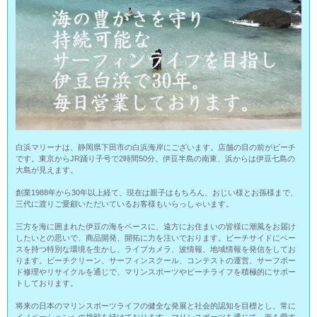
白浜マリーナは、静岡県下田市の白浜海岸にございます。店舗の目の前がビーチ
です。東京からJR踊り子号で2時間50分。伊豆半島の南東、浜からは伊豆七島の
大島が見えます。
創業1988年から30年以上経て、現在は親子はもちろん、おじい様とお孫様まで、
三代に渡りご愛顧いただいているお客様もいらっしゃいます。
三方を海に囲まれた伊豆の海をベースに、遠方にお住まいの皆様に潮風をお届け
したいとの思いで、商品開発、開拓に力を注いでおります。ビーチサイドにベー
スを持つ特別な環境を生かし、ライブカメラ、波情報、地域情報を発信をしてお
ります。ビーチクリーン、サーフィンスクール、コンテストの運営、サーフボー
ド修理やリサイクルを通じで、マリンスポーツやビーチライフを積極的にサポー
トしております。
将来の日本のマリンスポーツライフの健全な発展と社会的認知を目標とし、常に