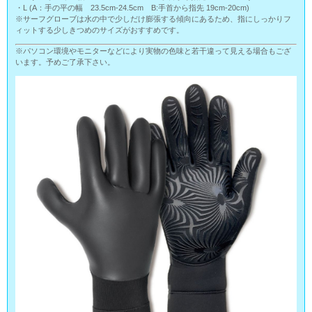
・L (A：手の平の幅 23.5cm-24.5cm B:手首から指先 19cm-20cm)
※サーフグローブは水の中で少しだけ膨張する傾向にあるため、指にしっかりフ
ィットする少しきつめのサイズがおすすめです。
※パソコン環境やモニターなどにより実物の色味と若干違って見える場合もござ
います。予めご了承下さい。