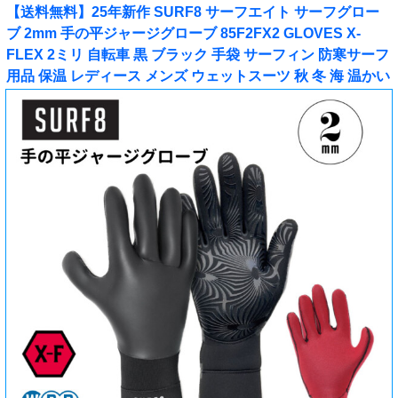
【送料無料】25年新作 SURF8 サーフエイト サーフグロー
ブ 2mm 手の平ジャージグローブ 85F2FX2 GLOVES X-
FLEX 2ミリ 自転車 黒 ブラック 手袋 サーフィン 防寒サーフ
用品 保温 レディース メンズ ウェットスーツ 秋 冬 海 温かい