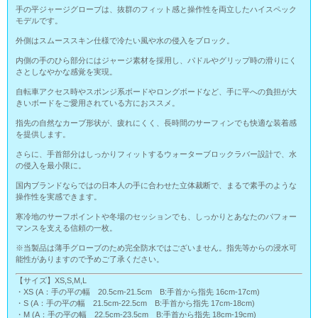
手の平ジャージグローブは、抜群のフィット感と操作性を両立したハイスペック
モデルです。
外側はスムーススキン仕様で冷たい風や水の侵入をブロック。
内側の手のひら部分にはジャージ素材を採用し、パドルやグリップ時の滑りにく
さとしなやかな感覚を実現。
自転車アクセス時やスポンジ系ボードやロングボードなど、手に平への負担が大
きいボードをご愛用されている方におススメ。
指先の自然なカーブ形状が、疲れにくく、長時間のサーフィンでも快適な装着感
を提供します。
さらに、手首部分はしっかりフィットするウォーターブロックラバー設計で、水
の侵入を最小限に。
国内ブランドならではの日本人の手に合わせた立体裁断で、まるで素手のような
操作性を実感できます。
寒冷地のサーフポイントや冬場のセッションでも、しっかりとあなたのパフォー
マンスを支える信頼の一枚。
※当製品は薄手グローブのため完全防水ではございません。指先等からの浸水可
能性がありますので予めご了承ください。
【サイズ】XS,S,M,L
・XS (A：手の平の幅 20.5cm-21.5cm B:手首から指先 16cm-17cm)
・S (A：手の平の幅 21.5cm-22.5cm B:手首から指先 17cm-18cm)
・M (A：手の平の幅 22.5cm-23.5cm B:手首から指先 18cm-19cm)