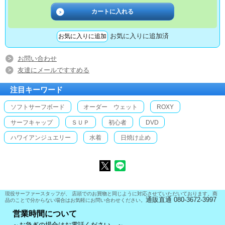
お気に入りに追加済
お問い合わせ
友達にメールですすめる
注目キーワード
ソフトサーフボード
オーダー ウェット
ROXY
サーフキャップ
ＳＵＰ
初心者
DVD
ハワイアンジュエリー
水着
日焼け止め
現役サーファースタッフが、 店頭でのお買物と同じように対応させていただいております。商
通販直通 080-3672-3997
品のことで分からない場合はお気軽にお問い合わせください。
営業時間について
～お急ぎの場合はお電話ください。～