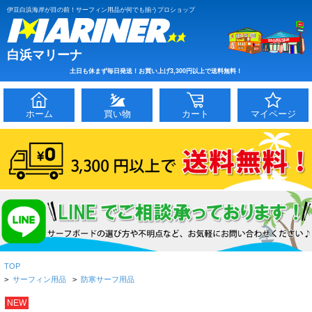
伊豆白浜海岸が目の前！サーフィン用品が何でも揃うプロショップ
白浜マリーナ
土日も休まず毎日発送！お買い上げ3,300円以上で送料無料！
ホーム
買い物
カート
マイページ
TOP
>
サーフィン用品
>
防寒サーフ用品
NEW