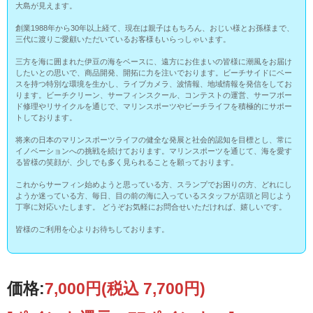
大島が見えます。
創業1988年から30年以上経て、現在は親子はもちろん、おじい様とお孫様まで、
三代に渡りご愛顧いただいているお客様もいらっしゃいます。
三方を海に囲まれた伊豆の海をベースに、遠方にお住まいの皆様に潮風をお届け
したいとの思いで、商品開発、開拓に力を注いでおります。ビーチサイドにベー
スを持つ特別な環境を生かし、ライブカメラ、波情報、地域情報を発信をしてお
ります。ビーチクリーン、サーフィンスクール、コンテストの運営、サーフボー
ド修理やリサイクルを通じで、マリンスポーツやビーチライフを積極的にサポー
トしております。
将来の日本のマリンスポーツライフの健全な発展と社会的認知を目標とし、常に
イノベーションへの挑戦を続けております。マリンスポーツを通じて、海を愛す
る皆様の笑顔が、少しでも多く見られることを願っております。
これからサーフィン始めようと思っている方、スランプでお困りの方、どれにし
ようか迷っている方、毎日、目の前の海に入っているスタッフが店頭と同じよう
丁寧に対応いたします。 どうぞお気軽にお問合せいただければ、嬉しいです。
皆様のご利用を心よりお待ちしております。
価格:
7,000円
(税込 7,700円)