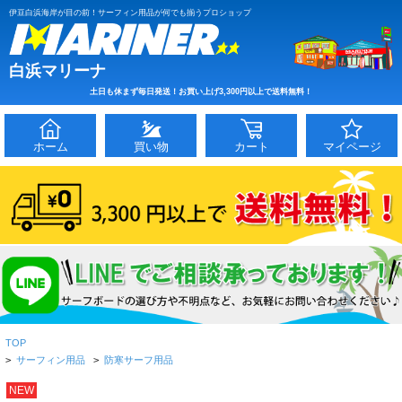
伊豆白浜海岸が目の前！サーフィン用品が何でも揃うプロショップ
白浜マリーナ
土日も休まず毎日発送！お買い上げ3,300円以上で送料無料！
ホーム
買い物
カート
マイページ
TOP
>
サーフィン用品
>
防寒サーフ用品
NEW