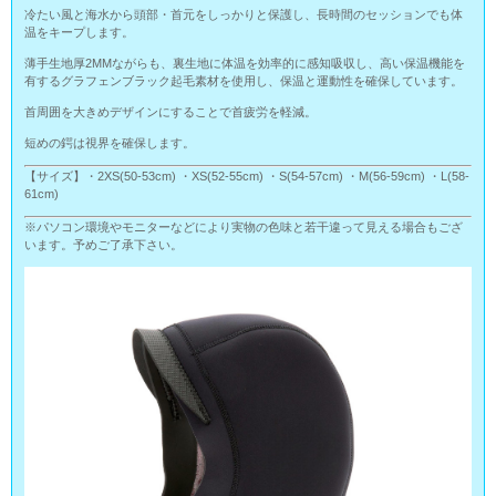
冷たい風と海水から頭部・首元をしっかりと保護し、長時間のセッションでも体
温をキープします。
薄手生地厚2MMながらも、裏生地に体温を効率的に感知吸収し、高い保温機能を
有するグラフェンブラック起毛素材を使用し、保温と運動性を確保しています。
首周囲を大きめデザインにすることで首疲労を軽減。
短めの鍔は視界を確保します。
【サイズ】・2XS(50-53cm) ・XS(52-55cm) ・S(54-57cm) ・M(56-59cm) ・L(58-
61cm)
※パソコン環境やモニターなどにより実物の色味と若干違って見える場合もござ
います。予めご了承下さい。