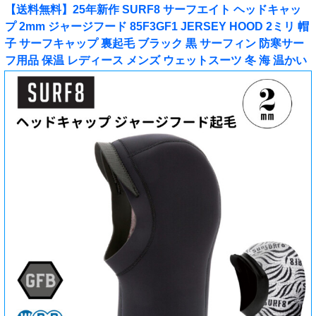
【送料無料】25年新作 SURF8 サーフエイト ヘッドキャッ
プ 2mm ジャージフード 85F3GF1 JERSEY HOOD 2ミリ 帽
子 サーフキャップ 裏起毛 ブラック 黒 サーフィン 防寒サー
フ用品 保温 レディース メンズ ウェットスーツ 冬 海 温かい