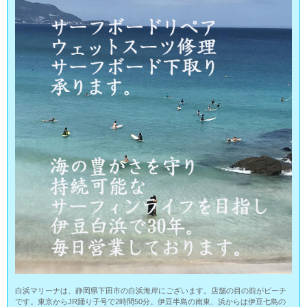
白浜マリーナは、静岡県下田市の白浜海岸にございます。店舗の目の前がビーチ
です。東京からJR踊り子号で2時間50分。伊豆半島の南東、浜からは伊豆七島の