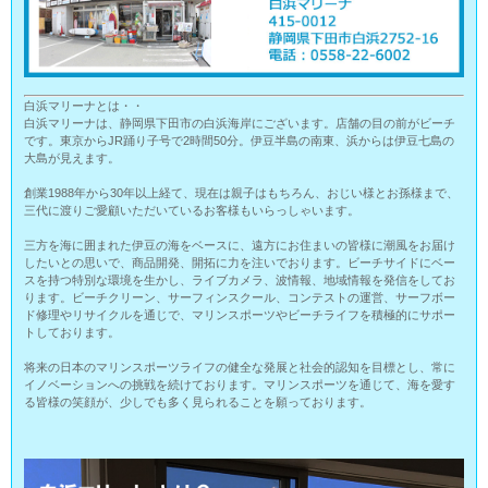
白浜マリーナとは・・
白浜マリーナは、静岡県下田市の白浜海岸にございます。店舗の目の前がビーチ
です。東京からJR踊り子号で2時間50分。伊豆半島の南東、浜からは伊豆七島の
大島が見えます。
創業1988年から30年以上経て、現在は親子はもちろん、おじい様とお孫様まで、
三代に渡りご愛顧いただいているお客様もいらっしゃいます。
三方を海に囲まれた伊豆の海をベースに、遠方にお住まいの皆様に潮風をお届け
したいとの思いで、商品開発、開拓に力を注いでおります。ビーチサイドにベー
スを持つ特別な環境を生かし、ライブカメラ、波情報、地域情報を発信をしてお
ります。ビーチクリーン、サーフィンスクール、コンテストの運営、サーフボー
ド修理やリサイクルを通じで、マリンスポーツやビーチライフを積極的にサポー
トしております。
将来の日本のマリンスポーツライフの健全な発展と社会的認知を目標とし、常に
イノベーションへの挑戦を続けております。マリンスポーツを通じて、海を愛す
る皆様の笑顔が、少しでも多く見られることを願っております。