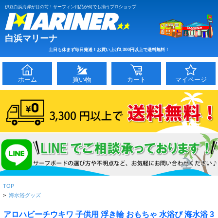
伊豆白浜海岸が目の前！サーフィン用品が何でも揃うプロショップ
白浜マリーナ
土日も休まず毎日発送！お買い上げ3,300円以上で送料無料！
ホーム
買い物
カート
マイページ
TOP
>
海水浴グッズ
アロハビーチウキワ 子供用 浮き輪 おもちゃ 水浴び 海水浴 3