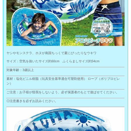
ヤシやモンステラ、ホヌが南国ちっくで夏にぴったりなウキワ
サイズ：空気を抜いたサイズ約60cm ふくらましサイズ約54cm
対象年齢：3歳以上
素材：塩化ビニル樹脂（玩具安全基準適合可塑剤使用） ロープ（ポリプロピレ
ン）
ご注意：お子様が怪我をしないよう、必ず保護者のもとで遊ばせてください。
◎注意書きを必ずお読みください。