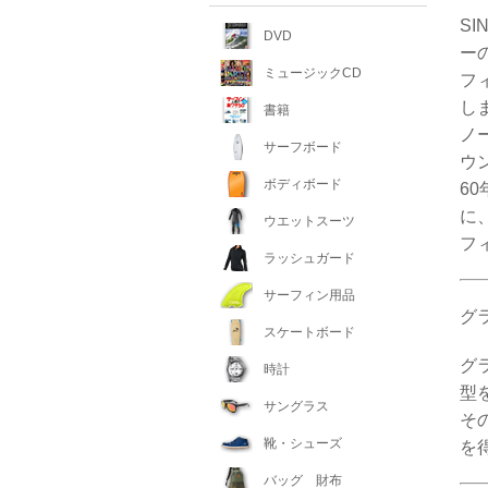
S
DVD
ー
ミュージックCD
フ
し
書籍
ノ
サーフボード
ウ
ボディボード
6
に
ウエットスーツ
フ
ラッシュガード
サーフィン用品
グ
スケートボード
グ
時計
型
サングラス
そ
靴・シューズ
を
バッグ 財布