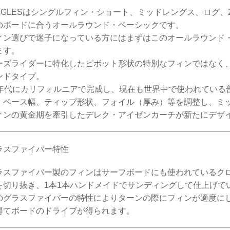
INGLESはシングルフィン・ショート、ミッドレングス、ログ、
のボードに合うオールラウンド・ベーシックです。
ィン選びで迷子になっている方にはまずはこのオールラウンド・ベ
ます。
ーズライダーに特化したピボット形状の特別なフィンではなく
ンドタイプ。
0年代にカリフォルニアで完成し、現在も世界中で使われている
、ベース幅、ティップ形状、フォイル（厚み）等を調整し、ミ
ィンの黄金期を牽引したデレク・アイゼンカーチが新たにデザ
ラスファイバー特性
ラスファイバー製のフィンはサーフボードにも使われているク
を切り抜き、1本1本ハンドメイドでサンディングして仕上げて
のグラスファイバーの特性によりターンの際にフィンが適度に
得てボードのドライブが得られます。