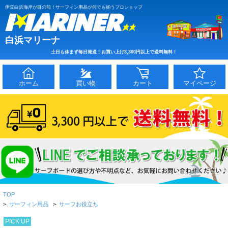
伊豆白浜海岸が目の前！サーフィン用品が何でも揃うプロショップ
白浜マリーナ
土日も休まず毎日発送！お買い上げ3,300円以上で送料無料！
ホーム
買い物
カート
マイページ
TOP
>
サーフィン用品
>
サーフお役立ち
PICK UP