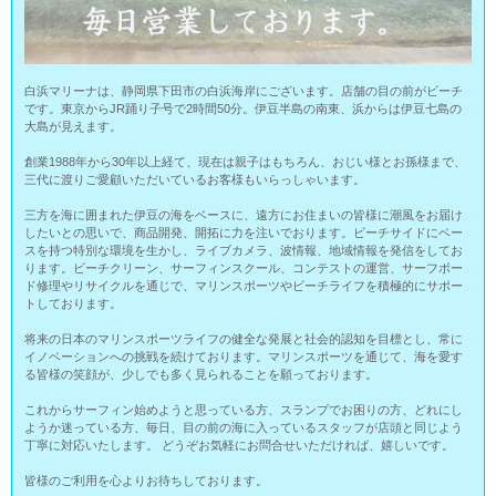
白浜マリーナは、静岡県下田市の白浜海岸にございます。店舗の目の前がビーチ
です。東京からJR踊り子号で2時間50分。伊豆半島の南東、浜からは伊豆七島の
大島が見えます。
創業1988年から30年以上経て、現在は親子はもちろん、おじい様とお孫様まで、
三代に渡りご愛顧いただいているお客様もいらっしゃいます。
三方を海に囲まれた伊豆の海をベースに、遠方にお住まいの皆様に潮風をお届け
したいとの思いで、商品開発、開拓に力を注いでおります。ビーチサイドにベー
スを持つ特別な環境を生かし、ライブカメラ、波情報、地域情報を発信をしてお
ります。ビーチクリーン、サーフィンスクール、コンテストの運営、サーフボー
ド修理やリサイクルを通じで、マリンスポーツやビーチライフを積極的にサポー
トしております。
将来の日本のマリンスポーツライフの健全な発展と社会的認知を目標とし、常に
イノベーションへの挑戦を続けております。マリンスポーツを通じて、海を愛す
る皆様の笑顔が、少しでも多く見られることを願っております。
これからサーフィン始めようと思っている方、スランプでお困りの方、どれにし
ようか迷っている方、毎日、目の前の海に入っているスタッフが店頭と同じよう
丁寧に対応いたします。 どうぞお気軽にお問合せいただければ、嬉しいです。
皆様のご利用を心よりお待ちしております。