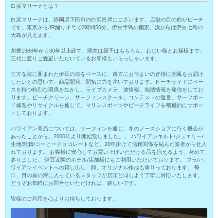
白浜マリーナとは？
白浜マリーナは、静岡県下田市の白浜海岸にございます。店舗の目の前がビーチ
です。東京からJR踊り子号で2時間50分。伊豆半島の南東、浜からは伊豆七島の
大島が見えます。
創業1988年から30年以上経て、現在は親子はもちろん、おじい様とお孫様まで、
三代に渡りご愛顧いただいているお客様もいらっしゃいます。
三方を海に囲まれた伊豆の海をベースに、遠方にお住まいの皆様に潮風をお届け
したいとの思いで、商品開発、開拓に力を注いでおります。ビーチサイドにベー
スを持つ特別な環境を生かし、ライブカメラ、波情報、地域情報を発信をしてお
ります。ビーチクリーン、サーフィンスクール、コンテストの運営、サーフボー
ド修理やリサイクルを通じで、マリンスポーツやビーチライフを積極的にサポー
トしております。
ハワイアン商品については、サーフィンを通じ、冬のノースショアに行く機会が
あったことから、2000年より開始致しました。。 ハワイアンキルト/ジュエリー/
生地/雑貨/コーヒーチョコレートなど、20年掛けて信頼関係を結んだ業者から仕入
れております。 お客様に安心してお買い上げいただける品を揃えるよう、努めて
参りました。 伊豆近隣のホテル/店舗様にもご利用いただいております。 フラ/ハ
ワイアンイベントへの貸し出し、卸、オリジナル作成も承りっております。 毎
日、目の前の海に入っているスタッフが店頭と同じよう丁寧に対応いたします。
どうぞお気軽にお問合せいただければ、嬉しいです。
皆様のご利用を心よりお待ちしております。