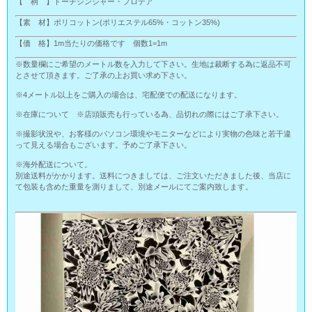
【 柄 】トーチジンジャー・プロテア
【素 材】ポリコットン(ポリエステル65%・コットン35%)
【価 格】1m当たりの価格です 個数1=1m
※数量欄にご希望のメートル数を入力して下さい。生地は裁断する為に返品不可
とさせて頂きます。ご了承の上お買い求め下さい。
※4メートル以上をご購入の場合は、宅配便での配送になります。
※在庫について ※店頭販売も行っている為、品切れの際にはご了承下さい。
※撮影状況や、お客様のパソコン環境やモニターなどにより実物の色味と若干違
って見える場合もございます。予めご了承下さい。
※海外配送について。
別途送料がかかります。送料につきましては、ご注文いただきました後、当店に
て包装も含めた重量を測りまして、別途メールにてご案内致します。