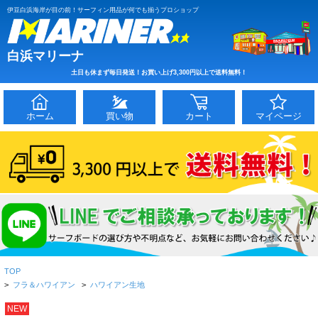
伊豆白浜海岸が目の前！サーフィン用品が何でも揃うプロショップ
白浜マリーナ
土日も休まず毎日発送！お買い上げ3,300円以上で送料無料！
ホーム
買い物
カート
マイページ
TOP
>
フラ＆ハワイアン
>
ハワイアン生地
NEW