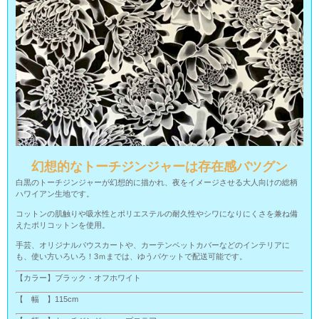
幻想的なトーチジンジャーは存在感バツグン
白黒のトーチジンジャーが幻想的に描かれ、夜をイメージさせる大人向けの総柄
ハワイアン生地です。
コットンの肌触りや吸水性とポリエステルの耐久性やシワになりにくさを兼ね備
えたポリコットンを使用。
手芸、オリジナルパウスカートや、カーテンベットカバーなどのインテリアに
も、使い方いろいろ！3ｍまでは、ゆうパケットで配送可能です。
【カラー】ブラック・オフホワイト
【 幅 】115cm