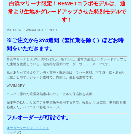
白浜マリーナ限定！BEWETコラボモデルは、通
常より生地をグレードアップさせた特別モデルで
す！
MATERIAL：WARM DRY：TYPE1
※ご注文から3?4週間（繁忙期を除く）ほどお時
間をいただきます。
白浜マリーナとBEWETの特別コラボモデルは、通常の生地よりグレードアップし
た生地を使用している、超お得な最新のオーダーウェットスーツです。
風があたって冷えやすい胸と背中・腕表面は、ラバー素材。下半身・脇・肩回り
は動かしやすいジャージ素材で、内側は、裏起毛素材です。
WARM DRY
コスパに優れた吸湿発熱素材のウォーヒルで保温性を確保。
保水率の低いポリエステル中空糸を使用する事で、軽量かつ 速乾性、断熱性を兼
ね備えた、ハイコスパ起毛ジャージ。
フルオーダーが可能です。
オーダーシートはこちら＞＞
【サイズ】