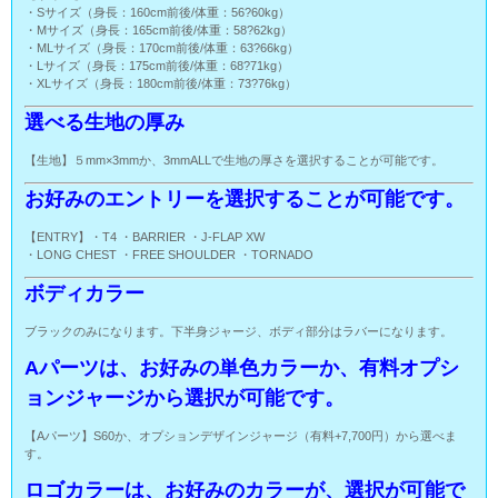
・Sサイズ（身長：160cm前後/体重：56?60kg）
・Mサイズ（身長：165cm前後/体重：58?62kg）
・MLサイズ（身長：170cm前後/体重：63?66kg）
・Lサイズ（身長：175cm前後/体重：68?71kg）
・XLサイズ（身長：180cm前後/体重：73?76kg）
選べる生地の厚み
【生地】５mm×3mmか、3mmALLで生地の厚さを選択することが可能です。
お好みのエントリーを選択することが可能です。
【ENTRY】・T4 ・BARRIER ・J-FLAP XW
・LONG CHEST ・FREE SHOULDER ・TORNADO
ボディカラー
ブラックのみになります。下半身ジャージ、ボディ部分はラバーになります。
Aパーツは、お好みの単色カラーか、有料オプシ
ョンジャージから選択が可能です。
【Aパーツ】S60か、オプションデザインジャージ（有料+7,700円）から選べま
す。
ロゴカラーは、お好みのカラーが、選択が可能で