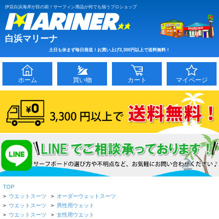
伊豆白浜海岸が目の前！サーフィン用品が何でも揃うプロショップ
白浜マリーナ
土日も休まず毎日発送！お買い上げ3,300円以上で送料無料！
ホーム
買い物
カート
マイページ
TOP
>
ウエットスーツ
>
オーダーウェットスーツ
>
ウエットスーツ
>
男性用ウェット
>
ウエットスーツ
>
女性用ウエット