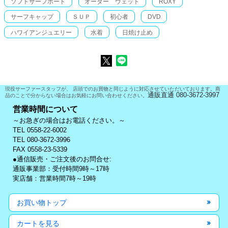
ソフトサーフボード
オーダー ウェット
ROXY
サーフキャップ
ＳＵＰ
初心者
DVD
ハワイアンジュエリー
水着
日焼け止め
現役サーファースタッフが、 店頭でのお買物と同じように対応させていただいております。商
通販直通 080-3672-3997
品のことで分からない場合はお気軽にお問い合わせください。
営業時間について
～お急ぎの場合はお電話ください。～
TEL 0558-22-6002
TEL 080-3672-3996
FAX 0558-23-5339
●通信販売・ご注文後のお問合せ:
通販事業部：受付時間9時～17時
実店舗：営業時間7時～19時
お買い物トップ
カートを見る