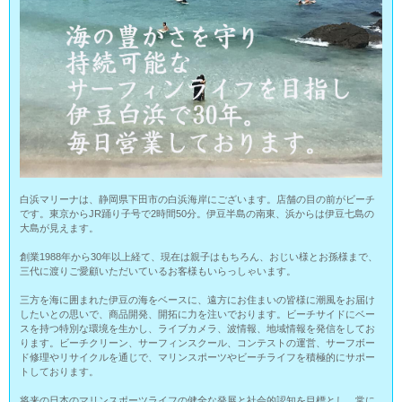
白浜マリーナは、静岡県下田市の白浜海岸にございます。店舗の目の前がビーチ
です。東京からJR踊り子号で2時間50分。伊豆半島の南東、浜からは伊豆七島の
大島が見えます。
創業1988年から30年以上経て、現在は親子はもちろん、おじい様とお孫様まで、
三代に渡りご愛顧いただいているお客様もいらっしゃいます。
三方を海に囲まれた伊豆の海をベースに、遠方にお住まいの皆様に潮風をお届け
したいとの思いで、商品開発、開拓に力を注いでおります。ビーチサイドにベー
スを持つ特別な環境を生かし、ライブカメラ、波情報、地域情報を発信をしてお
ります。ビーチクリーン、サーフィンスクール、コンテストの運営、サーフボー
ド修理やリサイクルを通じで、マリンスポーツやビーチライフを積極的にサポー
トしております。
将来の日本のマリンスポーツライフの健全な発展と社会的認知を目標とし、常に