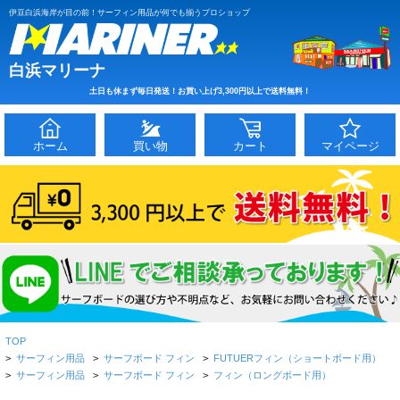
伊豆白浜海岸が目の前！サーフィン用品が何でも揃うプロショップ
白浜マリーナ
土日も休まず毎日発送！お買い上げ3,300円以上で送料無料！
ホーム
買い物
カート
マイページ
TOP
>
サーフィン用品
>
サーフボード フィン
>
FUTUERフィン（ショートボード用）
>
サーフィン用品
>
サーフボード フィン
>
フィン（ロングボード用）