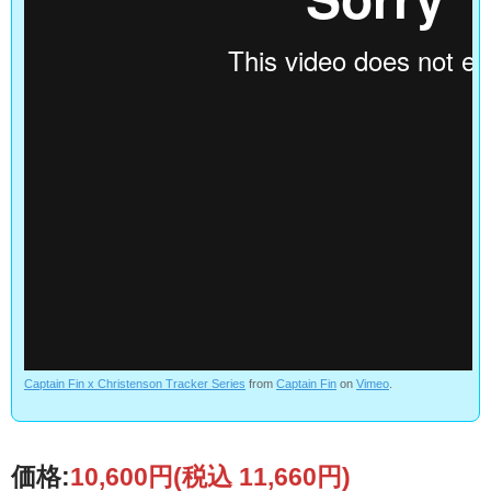
Captain Fin x Christenson Tracker Series
from
Captain Fin
on
Vimeo
.
価格:
10,600円
(税込 11,660円)