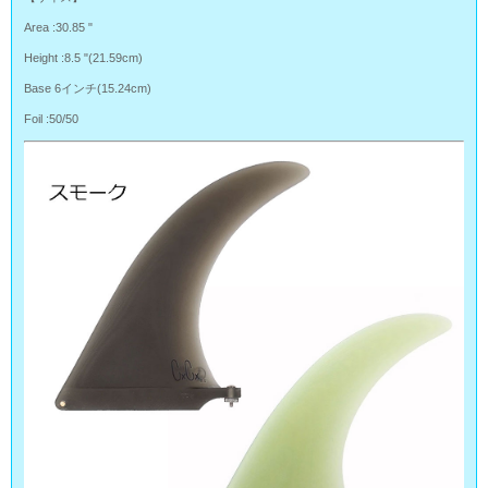
Area :30.85 "
Height :8.5 "(21.59cm)
Base 6インチ(15.24cm)
Foil :50/50