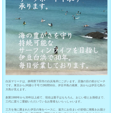
白浜マリーナは、静岡県下田市の白浜海岸にございます。店舗の目の前がビーチ
です。東京からJR踊り子号で2時間50分。伊豆半島の南東、浜からは伊豆七島の
大島が見えます。
創業1988年から30年以上経て、現在は親子はもちろん、おじい様とお孫様まで、
三代に渡りご愛顧いただいているお客様もいらっしゃいます。
三方を海に囲まれた伊豆の海をベースに、遠方にお住まいの皆様に潮風をお届け