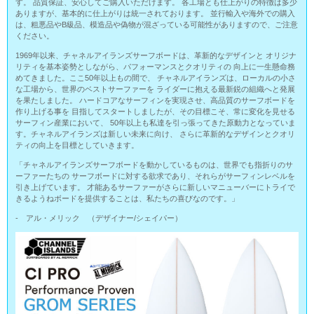
す。 品質保証、安心してご購入いただけます。 各工場とも仕上がりの特徴は多少
ありますが、基本的に仕上がりは統一されております。 並行輸入や海外での購入
は、粗悪品やB級品、模造品や偽物が混ざっている可能性がありますので、ご注意
ください。
1969年以来、チャネルアイランズサーフボードは、革新的なデザインと オリジナ
リティを基本姿勢としながら、パフォーマンスとクオリティの 向上に一生懸命務
めてきました。ここ50年以上もの間で、 チャネルアイランズは、ローカルの小さ
な工場から、世界のベストサーファーを ライダーに抱える最新鋭の組織へと発展
を果たしました。 ハードコアなサーフィンを実現させ、高品質のサーフボードを
作り上げる事を 目指してスタートしましたが、その目標こそ、常に変化を見せる
サーフィン産業において、 50年以上も私達を引っ張ってきた原動力となっていま
す。チャネルアイランズは新しい未来に向け、 さらに革新的なデザインとクオリ
ティの向上を目標としていきます。
「チャネルアイランズサーフボードを動かしているものは、世界でも指折りのサ
ーファーたちの サーフボードに対する欲求であり、それらがサーフィンレベルを
引き上げています。 才能あるサーファーがさらに新しいマニューバーにトライで
きるようねボードを提供することは、私たちの喜びなのです。」
- アル・メリック （デザイナー/シェイパー）