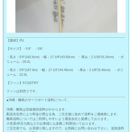
【素材】PU
【サイズ】・5’4” ・5’6”
・長さ：5’4”(162.6cm) ・幅：17 1/8"(43.50cm) ・厚み：2 1/16"(5.24cm) ・ボ
リューム：20.2L
・長さ：5’6”(167.6m) ・幅：17 1/2"(44.45cm) ・厚み：2 1/8"(5.40cm) ・ボリ
ューム：22.0L
【フィン】FCS2/TRY
フィンは別売りです。
●沖縄・離島のサーフボード送料について。
沖縄・離島は別途個別送料がかかります。
配送先住所により料金が異なる為、ご注文後に改めて送料をご連絡致します。
離島送料についてはご利用しやすいよう運送会社と提携しております。
小笠原/伊豆七島などのお客様にも多数ご利用頂いております。
ご注文前でも、お見積り致しますので、お気軽にお問い合わせ下さい。 追加送料