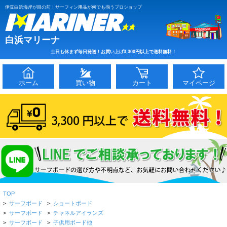
伊豆白浜海岸が目の前！サーフィン用品が何でも揃うプロショップ
白浜マリーナ
土日も休まず毎日発送！お買い上げ3,300円以上で送料無料！
ホーム
買い物
カート
マイページ
TOP
>
サーフボード
>
ショートボード
>
サーフボード
>
チャネルアイランズ
>
サーフボード
>
子供用ボード他