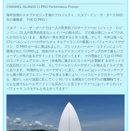
CHANNEL ISLANDS CI PRO Performance Proven
毎年恒例のスタブマガジン主催のプロジェクト、スタブ・イン・ザ・ダーク2022
年の優勝者、 THE CI PRO！
スタブ・イン・ザ・ダークでは一人の世界的プロサーファーが（ジャック・ロビ
ンソン）12 人の世界的有名なシェイパーの板を試し、どの板が誰にシェイプされ
たか分からないまま、 最高の一本を決定すると言う企画。そして、今年は様々な
CTレベルシェイパーの中からチャ ネルアイランズの最新ハイパフォーマンスデザ
イン、CI PRO が一位に選ばれました。 ブリットとパーカー・コフィンによって
開発された CI PRO は、現在のチャネルアイランズラ インアップの中で最もパフ
ォーマンス性のあるデザインとして仕上がってます。 その理由としては CI PRO
のコンティニュアスロッカー（全体的に施されたロッカー)が貢献す るポケットで
の反応性とコントロール性、そしてテールロッカーデザインが加えるドライブ 性
にあります。 特徴的なロッカーデザインに足し、ボトムにはシングルコンケーブ
から最小限のダブルコン ケーブを加える事により、ハイスピードでのターン中で
も、板がしっかり波面に応じてくっ 付いてくる感覚がこのモデルの醍醐味です。
どんな波でもレールサーフィンを試みたいと言うサーファーにはバッチリのハイ
パフォーマ ンスモデルと仕上がってます！