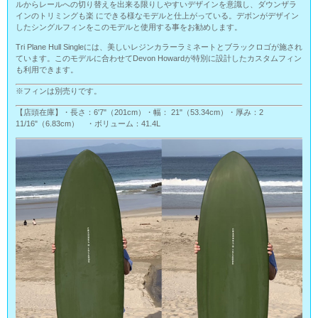
ルからレールへの切り替えを出来る限りしやすいデザインを意識し、ダウンザラ
インのトリミングも楽 にできる様なモデルと仕上がっている。デボンがデザイン
したシングルフィンをこのモデルと使用する事をお勧めします。
Tri Plane Hull Singleには、美しいレジンカラーラミネートとブラックロゴが施され
ています。このモデルに合わせてDevon Howardが特別に設計したカスタムフィン
も利用できます。
※フィンは別売りです。
【店頭在庫】・長さ：6'7"（201cm）・幅： 21"（53.34cm）・厚み：2
11/16"（6.83cm） ・ボリューム：41.4L