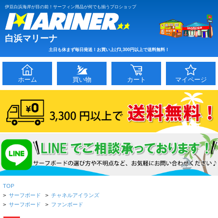
伊豆白浜海岸が目の前！サーフィン用品が何でも揃うプロショップ
白浜マリーナ
土日も休まず毎日発送！お買い上げ3,300円以上で送料無料！
ホーム
買い物
カート
マイページ
TOP
>
サーフボード
>
チャネルアイランズ
>
サーフボード
>
ファンボード