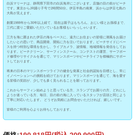
白浜マリーナは、静岡県下田市の白浜海岸にございます。店舗の目の前がビーチ
です。東京からJR踊り子号で2時間50分。伊豆半島の南東、浜からは伊豆七島の
大島が見えます。
創業1988年から30年以上経て、現在は親子はもちろん、おじい様とお孫様まで、
三代に渡りご愛顧いただいているお客様もいらっしゃいます。
三方を海に囲まれた伊豆の海をベースに、遠方にお住まいの皆様に潮風をお届け
したいとの思いで、商品開発、開拓に力を注いでおります。ビーチサイドにベー
スを持つ特別な環境を生かし、ライブカメラ、波情報、地域情報を発信をしてお
ります。ビーチクリーン、サーフィンスクール、コンテストの運営、サーフボー
ド修理やリサイクルを通じで、マリンスポーツやビーチライフを積極的にサポー
トしております。
将来の日本のマリンスポーツライフの健全な発展と社会的認知を目標とし、常に
イノベーションへの挑戦を続けております。マリンスポーツを通じて、海を愛す
る皆様の笑顔が、少しでも多く見られることを願っております。
これからサーフィン始めようと思っている方、スランプでお困りの方、どれにし
ようか迷っている方、毎日、目の前の海に入っているスタッフが店頭と同じよう
丁寧に対応いたします。 どうぞお気軽にお問合せいただければ、嬉しいです。
皆様のご利用を心よりお待ちしております。
価格:
190,818円
(税込 209,900円)