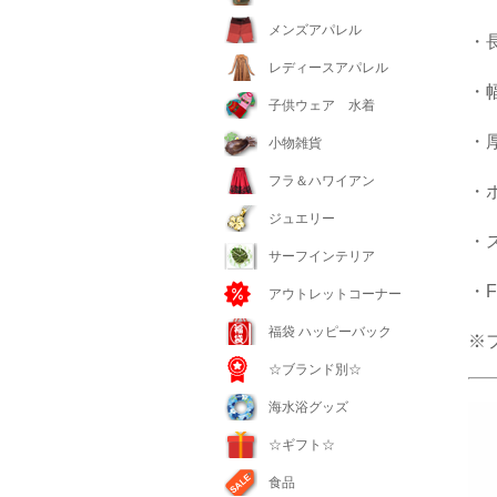
メンズアパレル
・長
レディースアパレル
・幅
子供ウェア 水着
・厚
小物雑貨
フラ＆ハワイアン
・ボ
ジュエリー
・
サーフインテリア
・F
アウトレットコーナー
福袋 ハッピーバック
※
☆ブランド別☆
海水浴グッズ
☆ギフト☆
食品