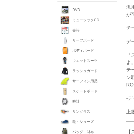
汎
DVD
が
ミュージックCD
チ
書籍
サーフボード
デ
ボディボード
『
ウエットスーツ
よ
テ
ラッシュガード
ン
サーフィン用品
RO
スケートボード
-
時計
上
サングラス
靴・シューズ
【
バッグ 財布