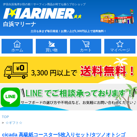
伊豆白浜海岸が目の前！サーフィン用品が何でも揃うプロショップ
白浜マリーナ
土日も休まず毎日発送！お買い上げ3,300円以上で送料無料！
ホーム
買い物
カート
マイページ
TOP
>
☆ギフト☆
cicada 高級紙コースター5枚入りセット/タツノオトシゴ