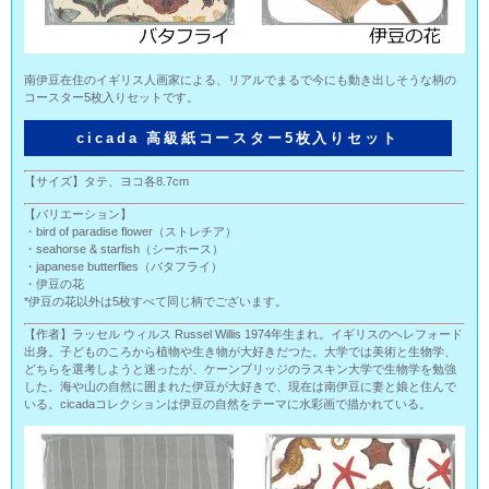
南伊豆在住のイギリス人画家による、リアルでまるで今にも動き出しそうな柄の
コースター5枚入りセットです。
cicada 高級紙コースター5枚入りセット
【サイズ】タテ、ヨコ各8.7cm
【バリエーション】
・bird of paradise flower（ストレチア）
・seahorse & starfish（シーホース）
・japanese butterflies（バタフライ）
・伊豆の花
*伊豆の花以外は5枚すべて同じ柄でございます。
【作者】ラッセル ウィルス Russel Willis 1974年生まれ。イギリスのヘレフォード
出身。子どものころから植物や生き物が大好きだつた。大学では美術と生物学、
どちらを選考しようと迷ったが、ケーンブリッジのラスキン大学で生物学を勉強
した。海や山の自然に囲まれた伊豆が大好きで、現在は南伊豆に妻と娘と住んで
いる。cicadaコレクションは伊豆の自然をテーマに水彩画で描かれている。