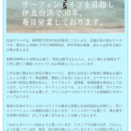
白浜マリーナは、静岡県下田市の白浜海岸にございます。店舗の目の前がビーチ
です。東京からJR踊り子号で2時間50分。伊豆半島の南東、浜からは伊豆七島の
大島が見えます。
創業1988年から30年以上経て、現在は親子はもちろん、おじい様とお孫様まで、
三代に渡りご愛顧いただいているお客様もいらっしゃいます。
三方を海に囲まれた伊豆の海をベースに、遠方にお住まいの皆様に潮風をお届け
したいとの思いで、商品開発、開拓に力を注いでおります。ビーチサイドにベー
スを持つ特別な環境を生かし、ライブカメラ、波情報、地域情報を発信をしてお
ります。ビーチクリーン、サーフィンスクール、コンテストの運営、サーフボー
ド修理やリサイクルを通じで、マリンスポーツやビーチライフを積極的にサポー
トしております。
将来の日本のマリンスポーツライフの健全な発展と社会的認知を目標とし、常に
イノベーションへの挑戦を続けております。マリンスポーツを通じて、海を愛す
る皆様の笑顔が、少しでも多く見られることを願っております。
これからサーフィン始めようと思っている方、スランプでお困りの方、どれにし
ようか迷っている方、毎日、目の前の海に入っているスタッフが店頭と同じよう