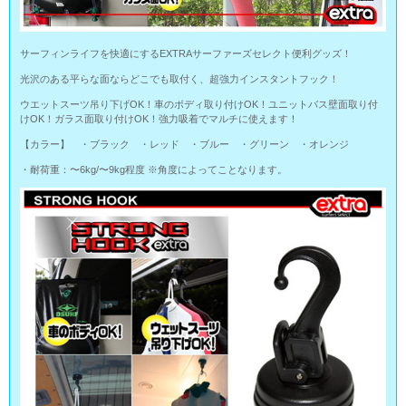
サーフィンライフを快適にするEXTRAサーファーズセレクト便利グッズ！
光沢のある平らな面ならどこでも取付く、超強力インスタントフック！
ウエットスーツ吊り下げOK！車のボディ取り付けOK！ユニットバス壁面取り付
けOK！ガラス面取り付けOK！強力吸着でマルチに使えます！
【カラー】 ・ブラック ・レッド ・ブルー ・グリーン ・オレンジ
・耐荷重：〜6kg/〜9kg程度 ※角度によってことなります。