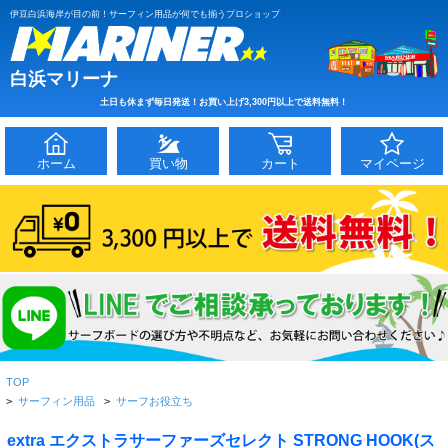
伊豆白浜海岸が目の前！サーフィン用品が何でも揃うプロショップ
白浜マリーナ
土日も休まず毎日発送！お買い上げ3,300円以上で送料無料！
ホーム
買い物
カート
マイページ
TOP
>
サーフィン用品
>
サーフお役立ち
extra エクストラサーファーズセレクト STRONG HOOK(ス