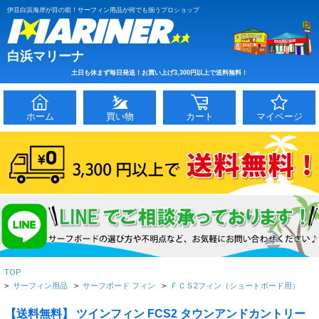
伊豆白浜海岸が目の前！サーフィン用品が何でも揃うプロショップ
白浜マリーナ
土日も休まず毎日発送！お買い上げ3,300円以上で送料無料！
ホーム
買い物
カート
マイページ
TOP
>
サーフィン用品
>
サーフボード フィン
>
ＦＣＳ2フィン（ショートボード用）
【送料無料】 ツインフィン FCS2 タウンアンドカントリー