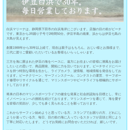
白浜マリーナは、静岡県下田市の白浜海岸にございます。店舗の目の前がビーチ
です。東京からJR踊り子号で2時間50分。伊豆半島の南東、浜からは伊豆七島の
大島が見えます。
創業1988年から30年以上経て、現在は親子はもちろん、おじい様とお孫様まで、
三代に渡りご愛顧いただいているお客様もいらっしゃいます。
三方を海に囲まれた伊豆の海をベースに、遠方にお住まいの皆様に潮風をお届け
したいとの思いで、商品開発、開拓に力を注いでおります。ビーチサイドにベー
スを持つ特別な環境を生かし、ライブカメラ、波情報、地域情報を発信をしてお
ります。ビーチクリーン、サーフィンスクール、コンテストの運営、サーフボー
ド修理やリサイクルを通じで、マリンスポーツやビーチライフを積極的にサポー
トしております。
将来の日本のマリンスポーツライフの健全な発展と社会的認知を目標とし、常に
イノベーションへの挑戦を続けております。マリンスポーツを通じて、海を愛す
る皆様の笑顔が、少しでも多く見られることを願っております。
これからサーフィン始めようと思っている方、スランプでお困りの方、どれにし
ようか迷っている方、毎日、目の前の海に入っているスタッフが店頭と同じよう
丁寧に対応いたします。 どうぞお気軽にお問合せいただければ、嬉しいです。