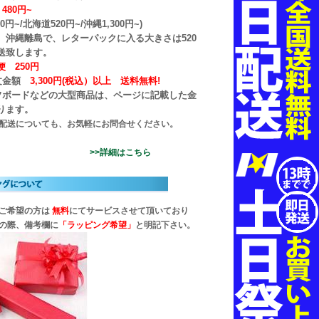
480円~
0円~/北海道520円~/沖縄1,300円~)
、沖縄離島で、レターパックに入る大きさは520
発送致します。
 250円
文金額
3,300円(税込）以上
送料無料!
フボードなどの大型商品は、ページに記載した金
ります。
配送についても、お気軽にお問合せください。
>>詳細はこちら
ご希望の方は
無料
にてサービスさせて頂いており
の際、備考欄に
「ラッピング希望」
と明記下さい。