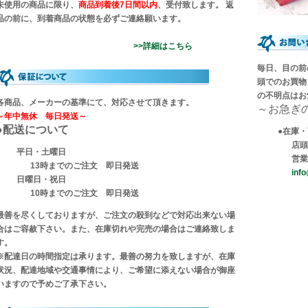
未使用の商品に限り、
商品到着後7日間以内
、受付致します。 返
品の前に、到着商品の状態を必ずご連絡願います。
>>詳細はこちら
毎日、目の前
頭でのお買物
の不明点はお
各商品、メーカーの基準にて、対応させて頂きます。
～お急ぎ
～年中無休 毎日発送～
●配送について
●在庫
店頭T
平日・土曜日
営業
13時までのご注文 即日発送
info
日曜日・祝日
10時までのご注文 即日発送
最善を尽くしておりますが、ご注文の殺到などで対応出来ない場
合はご容赦下さい。また、在庫切れや完売の場合はご連絡致しま
す。
※配達日の時間指定は承ります。最善の努力を致しますが、在庫
状況、配達地域や交通事情により、ご希望に添えない場合が御座
いますので予めご了承下さい。