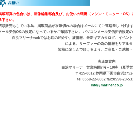
掲載写真の色合いは、画像編集都合及び、お使いの環境（マシン・モニター・OS）
承下さい。
店頭販売もしている為、掲載商品が在庫切れの場合はメールにてご連絡差し上げま
メール受信OKの設定になっているかご確認下さい。 パソコンメール受信拒否設定
白浜マリーナwebではお店の紹介や、波情報、最新ギアカタログ、イベン
による、サーファーの為の情報をリアルタ
皆様に楽しんで頂けるよう、ご意見・ご感想・
実店舗案内
白浜マリーナ 営業時間7時～19時 (夏季営
〒415-0012 静岡県下田市白浜2752-
tel:0558-22-6002 fax:0558-23-53
info@mariner.co.jp