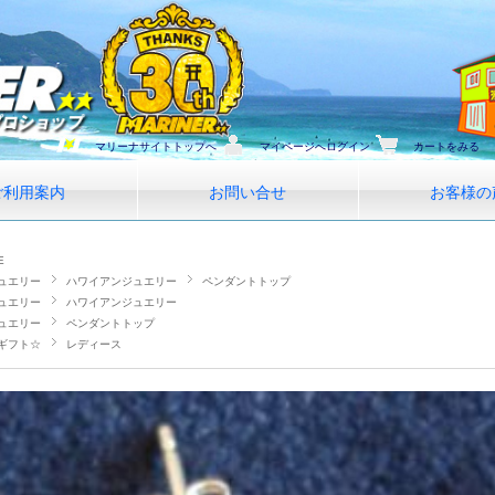
マリーナサイトトップへ
マイページへログイン
カートをみる
ご利用案内
お問い合せ
お客様の
E
ュエリー
ハワイアンジュエリー
ペンダントトップ
ュエリー
ハワイアンジュエリー
ュエリー
ペンダントトップ
ギフト☆
レディース