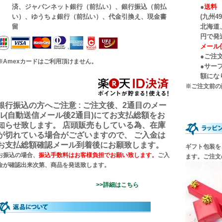
済、ジャパンネット銀行（前払い）、銀行振込（前払
●
送料 
い）、ゆうちょ銀行（前払い）、代金引換え、現金書
(九州49
留
北海道
円で
メール便
●ご注
※Amexカードはご利用頂けません。
●サー
額にな
※ご注文前の
銀行振込の方へご注意 : ご注文後、2通目のメー
ル(自動送信メール後2通目)にてお支払総額をお
知らせ致します。 店頭販売もしている為、在庫
が切れている場合がございますので、 ご入金は
お支払総額確認メール到着後にお願致します。
ギフト包装を
お振込の場合、
振込手数料はお客様負担でお願い致します。
ご入
ます。ご注文
金が確認出来次第、商品を発送致します。
>>詳細はこちら