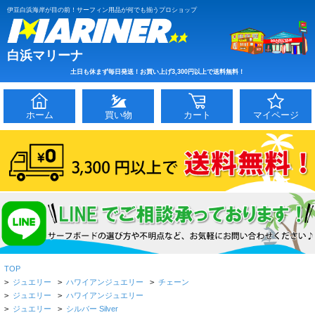
伊豆白浜海岸が目の前！サーフィン用品が何でも揃うプロショップ
白浜マリーナ
土日も休まず毎日発送！お買い上げ3,300円以上で送料無料！
ホーム
買い物
カート
マイページ
TOP
>
ジュエリー
>
ハワイアンジュエリー
>
チェーン
>
ジュエリー
>
ハワイアンジュエリー
>
ジュエリー
>
シルバー Silver