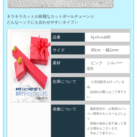
キラキラカットが綺麗なカットボールチェーン☆
どんなヘッドにも合わせやすいタイプ♪↑
品番
hj-ch-cut40
サイズ
40cm ・幅1mm
素材
ピンク シルバー
925
在庫について
※店頭販売も行っている
為、
品切れの際にはご了承下さ
い。
画像について
撮影状況や、お客様のパソ
コン環境やモニターなどによ
り
実物の色味と若干違って見
える場合もございます。
予めご了承下さい。