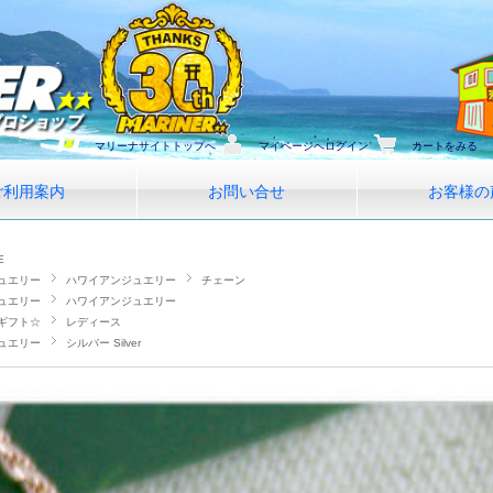
マリーナサイトトップへ
マイページへログイン
カートをみる
ご利用案内
お問い合せ
お客様の
E
ュエリー
ハワイアンジュエリー
チェーン
ュエリー
ハワイアンジュエリー
ギフト☆
レディース
ュエリー
シルバー Silver