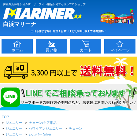
伊豆白浜海岸が目の前！サーフィン用品が何でも揃うプロショップ
白浜マリーナ
土日も休まず毎日発送！お買い上げ3,300円以上で送料無料！
ホーム
買い物
カート
マイページ
TOP
>
ジュエリー
>
チェーン/ケア用品
>
ジュエリー
>
ハワイアンジュエリー
>
チェーン
>
ジュエリー
>
シルバー Silver