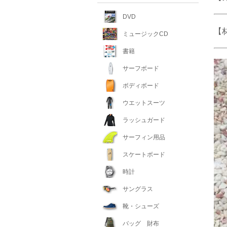
DVD
【
ミュージックCD
書籍
サーフボード
ボディボード
ウエットスーツ
ラッシュガード
サーフィン用品
スケートボード
時計
サングラス
靴・シューズ
バッグ 財布