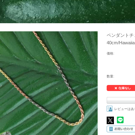
ペンダントチ
40cm/Hawaiia
価格:
数量:
レビューはあ