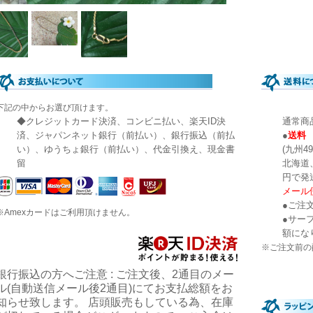
下記の中からお選び頂けます。
◆クレジットカード決済、コンビニ払い、楽天ID決
通常商
済、ジャパンネット銀行（前払い）、銀行振込（前払
●
送料 
い）、ゆうちょ銀行（前払い）、代金引換え、現金書
(九州49
留
北海道
円で
メール便
●ご注
※Amexカードはご利用頂けません。
●サー
額にな
※ご注文前の
銀行振込の方へご注意 : ご注文後、2通目のメー
ル(自動送信メール後2通目)にてお支払総額をお
知らせ致します。 店頭販売もしている為、在庫