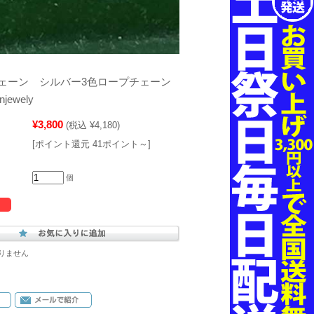
ェーン シルバー3色ロープチェーン
njewely
¥3,800
(税込 ¥4,180)
[ポイント還元 41ポイント～]
個
りません