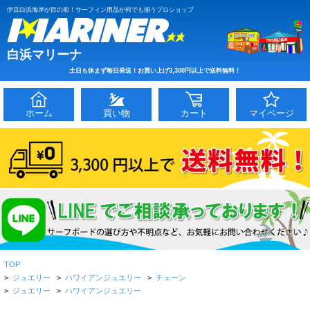
伊豆白浜海岸が目の前！サーフィン用品が何でも揃うプロショップ
白浜マリーナ
土日も休まず毎日発送！お買い上げ3,300円以上で送料無料！
ホーム
買い物
カート
マイページ
TOP
>
ジュエリー
>
ハワイアンジュエリー
>
チェーン
>
ジュエリー
>
ハワイアンジュエリー