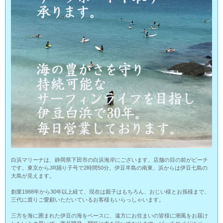
白浜マリーナは、静岡県下田市の白浜海岸にございます。店舗の目の前がビーチ
です。東京からJR踊り子号で2時間50分。伊豆半島の南東、浜からは伊豆七島の
大島が見えます。
創業1988年から30年以上経て、現在は親子はもちろん、おじい様とお孫様まで、
三代に渡りご愛顧いただいているお客様もいらっしゃいます。
三方を海に囲まれた伊豆の海をベースに、遠方にお住まいの皆様に潮風をお届け