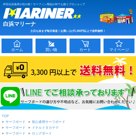
伊豆白浜海岸が目の前！サーフィン用品が何でも揃うプロショップ
白浜マリーナ
土日も休まず毎日発送！お買い上げ3,300円以上で送料無料！
ホーム
買い物
カート
マイページ
TOP
>
サーフボード
>
初心者用サーフボード
>
サーフボード
>
ドナルドタカヤマ
>
サーフボード
>
ロングボード