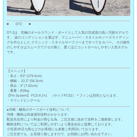
■ DT2 ■
DT-2は、究極のオールラウンド・ボードとして人気の完成度の高い万能モデルで
す。 波のコンディションを選ばず、マニューバー・スタイルやノーズライディン
グを中心とした クラシック・スタイルサーファーまですべてをカバー。 その操作
のしやすさはスムーズでクセが無く、驚くほどコントロールしやすい人気モデル
です。
【スペック】
・長さ：9'2" (279.4cm)
・横幅： 22.2" (56.3cm)
・厚み：3" (7.62cm)
・重量：約6kg
【Fin System】 FCS II 2+1 （サイドFCS2）＊フィンは別売となります。
・ラウンドピンテール
●沖縄・離島のサーフボード送料について。
沖縄・離島は別途個別送料がかかります。
配送先住所により料金が異なる為、ご注文後に改めて送料をご連絡致します。
離島送料についてはご利用しやすいよう運送会社と提携しております。
小笠原/伊豆七島などのお客様にも多数ご利用頂いております。
ご注文前でも、お見積り致しますので、お気軽にお問い合わせ下さい。