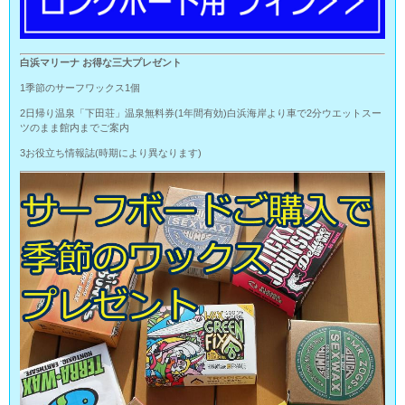
白浜マリーナ お得な三大プレゼント
1季節のサーフワックス1個
2日帰り温泉「下田荘」温泉無料券(1年間有効)白浜海岸より車で2分ウエットスー
ツのまま館内までご案内
3お役立ち情報誌(時期により異なります)