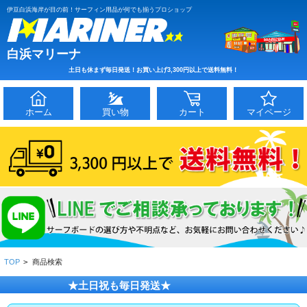
伊豆白浜海岸が目の前！サーフィン用品が何でも揃うプロショップ
白浜マリーナ
土日も休まず毎日発送！お買い上げ3,300円以上で送料無料！
ホーム
買い物
カート
マイページ
TOP
>
商品検索
★土日祝も毎日発送★