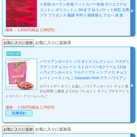
ト生地 カーテン生地 ベットカバー生地 ポリエステル
コットン ポリコットン 3mまで ゆうパケット対応 古典
フラ フラダンス 裁縫 手作り 模様替え アロハ 赤 黒
価格： 1,800円(税込 1,980円)
お気に入りに追加済
PICK UP
ハワイアンホースト パラダイスコレクション マカデミ
アナッツチョコレート ストロベリー&クリーム 113g
ハワイアンホースト マカデミアナッツ アイス チョコ
レートソース いちご Hawaiian Host フラ ハワイアン
ホワイトデー ギフト お返し ハワイアンホースト チョコ 贅
沢な時間 ご褒美 まろやか プレゼント ギフト プチギフト ス
トロベリー クリーム いちご
価格： 1,580円(税込 1,706円)
在庫切れ
お気に入りに追加済