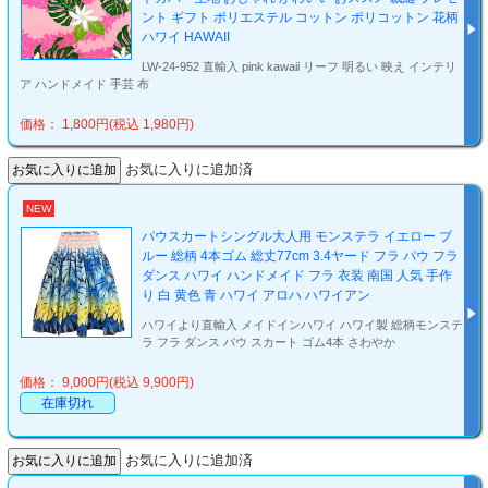
ント ギフト ポリエステル コットン ポリコットン 花柄
ハワイ HAWAII
LW-24-952 直輸入 pink kawaii リーフ 明るい 映え インテリ
ア ハンドメイド 手芸 布
価格： 1,800円(税込 1,980円)
お気に入りに追加済
NEW
パウスカートシングル大人用 モンステラ イエロー ブ
ルー 総柄 4本ゴム 総丈77cm 3.4ヤード フラ パウ フラ
ダンス ハワイ ハンドメイド フラ 衣装 南国 人気 手作
り 白 黄色 青 ハワイ アロハ ハワイアン
ハワイより直輸入 メイドインハワイ ハワイ製 総柄モンステ
ラ フラ ダンス パウ スカート ゴム4本 さわやか
価格： 9,000円(税込 9,900円)
在庫切れ
お気に入りに追加済