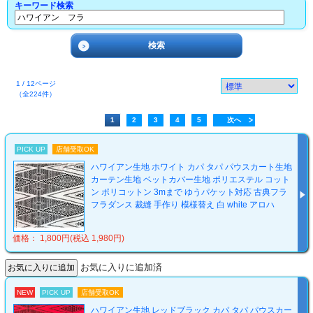
キーワード検索
1 / 12ページ
（全224件）
1
2
3
4
5
次へ
PICK UP
店舗受取OK
ハワイアン生地 ホワイト カパ タパ パウスカート生地
カーテン生地 ベットカバー生地 ポリエステル コット
ン ポリコットン 3mまで ゆうパケット対応 古典フラ
フラダンス 裁縫 手作り 模様替え 白 white アロハ
価格： 1,800円(税込 1,980円)
お気に入りに追加済
NEW
PICK UP
店舗受取OK
ハワイアン生地 レッドブラック カパ タパ パウスカー