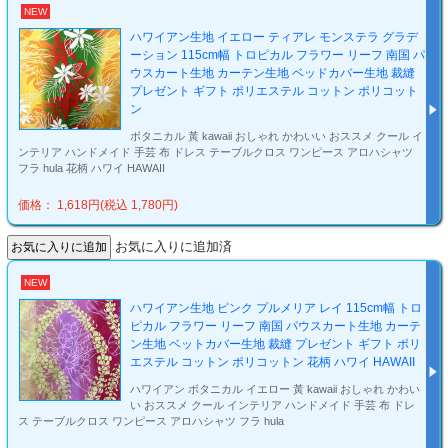
NEW
ハワイアン生地 イエロー ティアレ モンステラ グラデ
ーション 115cm幅 トロピカル フラワー リーフ 南国 パ
ウスカート生地 カーテン生地 ベッドカバー生地 裁縫
プレゼント ギフト ポリエステル コットン ポリコット
ン
ボタニカル 黃 kawaii おしゃれ かわいい おススメ クール イ
ンテリア ハンドメイド 手芸 布 ドレス テーブルクロス ワンピース アロハシャツ
フラ hula 花柄 ハワイ HAWAII
価格： 1,618円(税込 1,780円)
お気に入りに追加済
NEW
ハワイアン生地 ピンク プルメリア レイ 115cm幅 トロ
ピカル フラワー リーフ 南国 パウスカート生地 カーテ
ン生地 ベットカバー生地 裁縫 プレゼント ギフト ポリ
エステル コットン ポリコットン 花柄 ハワイ HAWAII
ハワイアン ボタニカル イエロー 黃 kawaii おしゃれ かわい
い おススメ クール インテリア ハンドメイド 手芸 布 ドレ
ス テーブルクロス ワンピース アロハシャツ フラ hula