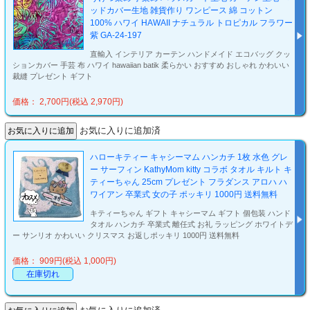
ッドカバー生地 雑貨作り ワンピース 綿 コットン
100% ハワイ HAWAII ナチュラル トロピカル フラワー
紫 GA-24-197
直輸入 インテリア カーテン ハンドメイド エコバッグ クッ
ションカバー 手芸 布 ハワイ hawaiian batik 柔らかい おすすめ おしゃれ かわいい
裁縫 プレゼント ギフト
価格： 2,700円(税込 2,970円)
お気に入りに追加済
ハローキティー キャシーマム ハンカチ 1枚 水色 グレ
ー サーフィン KathyMom kitty コラボ タオル キルト キ
ティーちゃん 25cm プレゼント フラダンス アロハ ハ
ワイアン 卒業式 女の子 ポッキリ 1000円 送料無料
キティーちゃん ギフト キャシーマム ギフト 個包装 ハンド
タオル ハンカチ 卒業式 離任式 お礼 ラッピング ホワイトデ
ー サンリオ かわいい クリスマス お返しポッキリ 1000円 送料無料
価格： 909円(税込 1,000円)
在庫切れ