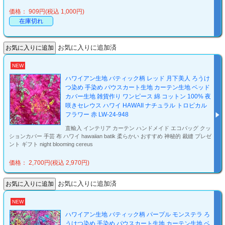
価格： 909円(税込 1,000円)
在庫切れ
お気に入りに追加済
NEW
ハワイアン生地 バティック柄 レッド 月下美人 ろうけ
つ染め 手染め パウスカート生地 カーテン生地 ベッド
カバー生地 雑貨作り ワンピース 綿 コットン 100% 夜
咲きセレウス ハワイ HAWAII ナチュラル トロピカル
フラワー 赤 LW-24-948
直輸入 インテリア カーテン ハンドメイド エコバッグ クッ
ションカバー 手芸 布 ハワイ hawaiian batik 柔らかい おすすめ 神秘的 裁縫 プレゼ
ント ギフト night blooming cereus
価格： 2,700円(税込 2,970円)
お気に入りに追加済
NEW
ハワイアン生地 バティック柄 パープル モンステラ ろ
うけつ染め 手染め パウスカート生地 カーテン生地 ベ