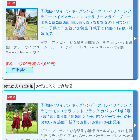
NEW
子供服ハワイアン キッズワンピース HS ハワイアンフ
ラワー ハイビスカス モンステラ リーフ ライトブルー
水色 1歳 2歳 3歳 4歳 5歳 6歳 7歳 8歳 女の子用ワンピ
ース 子供の日 お祝い お誕生日 親子でお揃い お揃い 姉
妹 兄弟
ギフト プレゼント ひな祭り お雛様 ガールズ おしゃれ お誕
生日 フラ ハワイ アロハ ムームー パーティー ドレス Hawaii Station ハワイ製
Made in Hawaii ハワイ
価格： 4,200円(税込 4,620円)
在庫切れ
お気に入りに追加済
NEW
子供服ハワイアン キッズワンピース HS ハワイアンフ
ラワー モンステラ レッド ブラック カパ タパ 1歳 2歳
3歳 4歳 5歳 6歳 7歳 8歳 女の子用ワンピース 子供の日
お祝い お誕生日 親子でお揃い お揃い 姉妹 兄弟
ギフト プレゼント ひな祭り お雛様 ガールズ おしゃれ お誕
生日 フラ ハワイ アロハ ムームー パーティー ドレス Hawaii