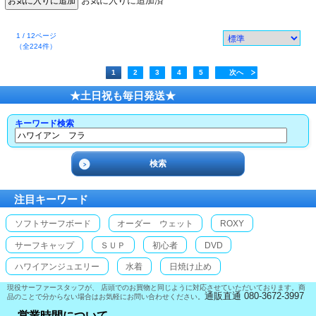
お気に入りに追加済
1 / 12ページ
（全224件）
1
2
3
4
5
次へ
★土日祝も毎日発送★
キーワード検索
注目キーワード
ソフトサーフボード
オーダー ウェット
ROXY
サーフキャップ
ＳＵＰ
初心者
DVD
ハワイアンジュエリー
水着
日焼け止め
現役サーファースタッフが、 店頭でのお買物と同じように対応させていただいております。商
通販直通 080-3672-3997
品のことで分からない場合はお気軽にお問い合わせください。
営業時間について