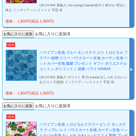
LW-24-944 直輸入 red orange kawaii 綿ポリ 鮮やか 明るい
映え インテリア ハンドメイド 手芸 布
価格： 1,800円(税込 1,980円)
お気に入りに追加済
NEW
ハワイアン生地 ブルー モンステラ ユリ トロピカル フ
ラワー 総柄 リリー パウスカート生地 カーテン生地 ベ
ットカバー生地 裁縫 プレゼント ギフト ポリエステル
コットン ポリコットン 花柄 ハワイ HAWAII
LW-24-951 直輸入 ホワイト 青 白 kawaii おしゃれ かわいい
おススメ 幻想的 インテリア ハンドメイド 手芸 布
価格： 1,800円(税込 1,980円)
お気に入りに追加済
NEW
ハワイアン生地 トロピカルフラワー ピンク モンステ
ラ ティアレ レイ パウスカート生地 カーテン生地 ベッ
トカバー生地 おしゃれ かわいい おススメ 裁縫 プレゼ