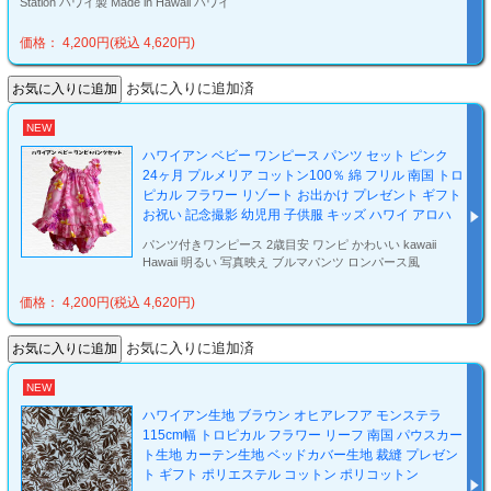
Station ハワイ製 Made in Hawaii ハワイ
価格： 4,200円(税込 4,620円)
お気に入りに追加済
NEW
ハワイアン ベビー ワンピース パンツ セット ピンク
24ヶ月 プルメリア コットン100％ 綿 フリル 南国 トロ
ピカル フラワー リゾート お出かけ プレゼント ギフト
お祝い 記念撮影 幼児用 子供服 キッズ ハワイ アロハ
パンツ付きワンピース 2歳目安 ワンピ かわいい kawaii
Hawaii 明るい 写真映え ブルマパンツ ロンパース風
価格： 4,200円(税込 4,620円)
お気に入りに追加済
NEW
ハワイアン生地 ブラウン オヒアレフア モンステラ
115cm幅 トロピカル フラワー リーフ 南国 パウスカー
ト生地 カーテン生地 ベッドカバー生地 裁縫 プレゼン
ト ギフト ポリエステル コットン ポリコットン