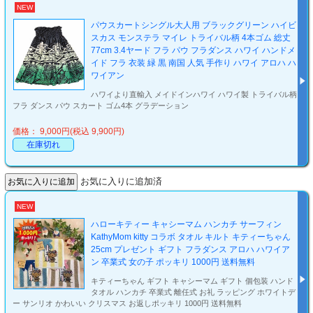
NEW
パウスカートシングル大人用 ブラックグリーン ハイビ
スカス モンステラ マイレ トライバル柄 4本ゴム 総丈
77cm 3.4ヤード フラ パウ フラダンス ハワイ ハンドメ
イド フラ 衣装 緑 黒 南国 人気 手作り ハワイ アロハ ハ
ワイアン
ハワイより直輸入 メイドインハワイ ハワイ製 トライバル柄
フラ ダンス パウ スカート ゴム4本 グラデーション
価格： 9,000円(税込 9,900円)
在庫切れ
お気に入りに追加済
NEW
ハローキティー キャシーマム ハンカチ サーフィン
KathyMom kitty コラボ タオル キルト キティーちゃん
25cm プレゼント ギフト フラダンス アロハ ハワイア
ン 卒業式 女の子 ポッキリ 1000円 送料無料
キティーちゃん ギフト キャシーマム ギフト 個包装 ハンド
タオル ハンカチ 卒業式 離任式 お礼 ラッピング ホワイトデ
ー サンリオ かわいい クリスマス お返しポッキリ 1000円 送料無料