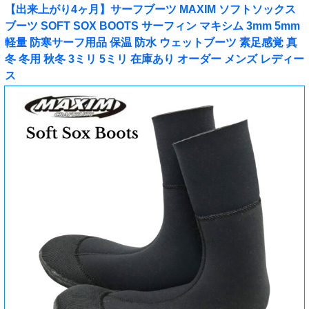
【出来上がり4ヶ月】サーフブーツ MAXIM ソフトソックス
ブーツ SOFT SOX BOOTS サーフィン マキシム 3mm 5mm
軽量 防寒サーフ用品 保温 防水 ウェットブーツ 素足感覚 真
冬 冬用 秋冬 3ミリ 5ミリ 在庫あり オーダー メンズ レディー
ス