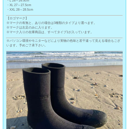
・L 26～26.5cm
・XL 27～27.5cm
・XXL 28～28.5cm
【ロゴマーク】
※マークの有無と、ありの場合は3種類のタイプより選べます。
※マークは左足のみに入ります。
※マーク入りの在庫商品は、すべてタイプ1が入っています。
※パソコン環境やモニターなどにより実物の色味と若干違って見える場合もござ
います。予めご了承下さい。