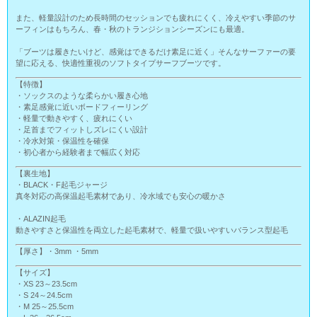
また、軽量設計のため長時間のセッションでも疲れにくく、冷えやすい季節のサ
ーフィンはもちろん、春・秋のトランジションシーズンにも最適。
「ブーツは履きたいけど、感覚はできるだけ素足に近く」そんなサーファーの要
望に応える、快適性重視のソフトタイプサーフブーツです。
【特徴】
・ソックスのような柔らかい履き心地
・素足感覚に近いボードフィーリング
・軽量で動きやすく、疲れにくい
・足首までフィットしズレにくい設計
・冷水対策・保温性を確保
・初心者から経験者まで幅広く対応
【裏生地】
・BLACK・F起毛ジャージ
真冬対応の高保温起毛素材であり、冷水域でも安心の暖かさ
・ALAZIN起毛
動きやすさと保温性を両立した起毛素材で、軽量で扱いやすいバランス型起毛
【厚さ】・3mm ・5mm
【サイズ】
・XS 23～23.5cm
・S 24～24.5cm
・M 25～25.5cm