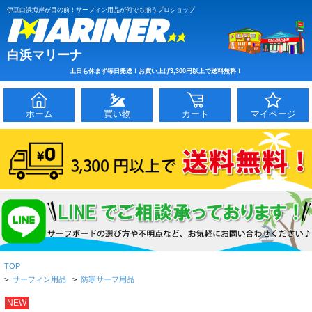
伊豆白浜海岸が目の前！サーフィン用品が何でも揃うプロショップ
白浜マリーナ
土日も休まず毎日発送！お買い上げ3,300円以上で送料無料！
ホーム
買い物
カート
マイページ
TOP
>
サーフィン用品
>
防寒サーフ用品
NEW