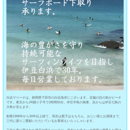
白浜マリーナは、静岡県下田市の白浜海岸にございます。店舗の目の前がビーチ
です。東京からJR踊り子号で2時間50分。伊豆半島の南東、浜からは伊豆七島の
大島が見えます。
創業1988年から30年以上経て、現在は親子はもちろん、おじい様とお孫様まで、
三代に渡りご愛顧いただいているお客様もいらっしゃいます。
三方を海に囲まれた伊豆の海をベースに、遠方にお住まいの皆様に潮風をお届け