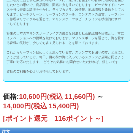
したいとの思いで、商品開発、開拓に力を注いでおります。ビーチサイドにベー
スを持つ特別な環境を生かし、ライブカメラ、波情報、地域情報を発信をしてお
ります。ビーチクリーン、サーフィンスクール、コンテストの運営、サーフボー
ド修理やリサイクルを通じで、マリンスポーツやビーチライフを積極的にサポー
トしております。
将来の日本のマリンスポーツライフの健全な発展と社会的認知を目標とし、常に
イノベーションへの挑戦を続けております。マリンスポーツを通じて、海を愛す
る皆様の笑顔が、少しでも多く見られることを願っております。
これからサーフィン始めようと思っている方、スランプでお困りの方、どれにし
ようか迷っている方、毎日、目の前の海に入っているスタッフが店頭と同じよう
丁寧に対応いたします。 どうぞお気軽にお問合せいただければ、嬉しいです。
皆様のご利用を心よりお待ちしております。
価格:
10,600円
(税込 11,660円)
～
14,000円
(税込 15,400円)
[ポイント還元 116ポイント～]
注文