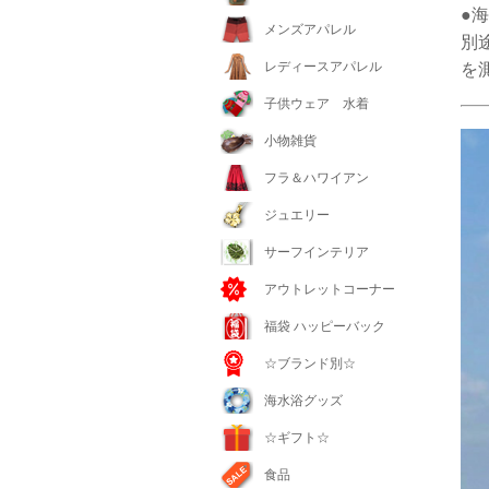
●
メンズアパレル
別
レディースアパレル
を
子供ウェア 水着
小物雑貨
フラ＆ハワイアン
ジュエリー
サーフインテリア
アウトレットコーナー
福袋 ハッピーバック
☆ブランド別☆
海水浴グッズ
☆ギフト☆
食品