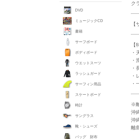
ク
DVD
ミュージックCD
【サ
書籍
サーフボード
【
・
ボディボード
・
ウエットスーツ
・
ラッシュガード
・
・
サーフィン用品
スケートボード
※
時計
沖
サングラス
沖縄
靴・シューズ
離
バッグ 財布