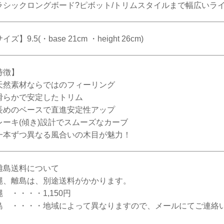
ラシックロングボード?ピボット/トリムスタイルまで幅広いラ
イズ】9.5(・base 21cm ・height 26cm)
特徴】
天然素材ならではのフィーリング
滑らかで安定したトリム
長めのベースで直進安定性アップ
レーキ(傾き)設計でスムーズなカーブ
一本ずつ異なる風合いの木目が魅力！
離島送料について
縄、離島は、別途送料がかかります。
 ・・・・1,150円
島 ・・・・地域によって異なりますので、メールにてご連絡