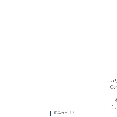
カ
C
一
く
商品カテゴリ