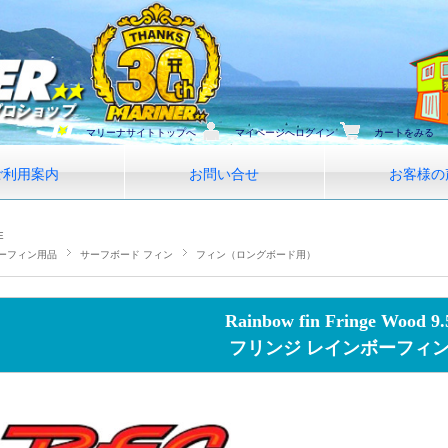
マリーナサイトトップへ
マイページへログイン
カートをみる
ご利用案内
お問い合せ
お客様の
E
ーフィン用品
サーフボード フィン
フィン（ロングボード用）
Rainbow fin Fringe Wood 9.
フリンジ レインボーフィ