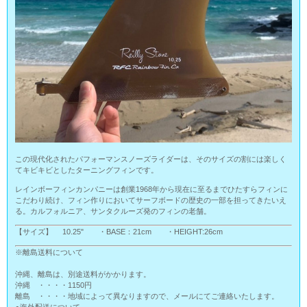
この現代化されたパフォーマンスノーズライダーは、そのサイズの割には楽しく
てキビキビとしたターニングフィンです。
レインボーフィンカンパニーは創業1968年から現在に至るまでひたすらフィンに
こだわり続け、フィン作りにおいてサーフボードの歴史の一部を担ってきたいえ
る。カルフォルニア、サンタクルーズ発のフィンの老舗。
【サイズ】 10.25" ・BASE：21cm ・HEIGHT:26cm
※離島送料について
沖縄、離島は、別途送料がかかります。
沖縄 ・・・・1150円
離島 ・・・・地域によって異なりますので、メールにてご連絡いたします。