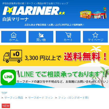
伊豆白浜海岸が目の前！サーフィン用品が何でも揃うプロショップ
白浜マリーナ
土日も休まず毎日発送！お買い上げ3,300円以上で送料無料！
ホーム
買い物
カート
マイページ
TOP
>
サーフィン用品
>
サーフボード フィン
>
フィン（ロングボード用）
NEW