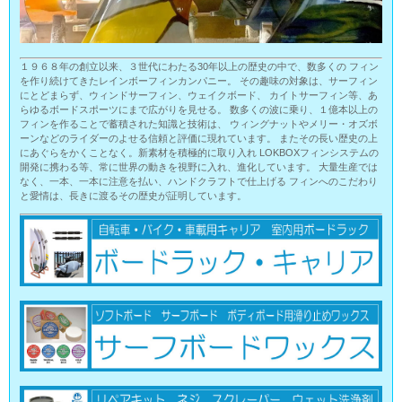
１９６８年の創立以来、３世代にわたる30年以上の歴史の中で、数多くの フィン
を作り続けてきたレインボーフィンカンパニー。 その趣味の対象は、サーフィン
にとどまらず、ウィンドサーフィン、ウェイクボード、 カイトサーフィン等、あ
らゆるボードスポーツにまで広がりを見せる。 数多くの波に乗り、１億本以上の
フィンを作ることで蓄積された知識と技術は、 ウィングナットやメリー・オズボ
ーンなどのライダーのよせる信頼と評価に現れています。 またその長い歴史の上
にあぐらをかくことなく。新素材を積極的に取り入れ LOKBOXフィンシステムの
開発に携わる等、常に世界の動きを視野に入れ、進化しています。 大量生産では
なく、一本、一本に注意を払い、ハンドクラフトで仕上げる フィンへのこだわり
と愛情は、長きに渡るその歴史が証明しています。