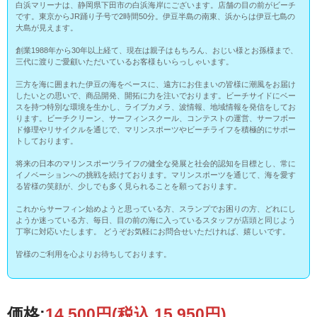
白浜マリーナは、静岡県下田市の白浜海岸にございます。店舗の目の前がビーチ
です。東京からJR踊り子号で2時間50分。伊豆半島の南東、浜からは伊豆七島の
大島が見えます。
創業1988年から30年以上経て、現在は親子はもちろん、おじい様とお孫様まで、
三代に渡りご愛顧いただいているお客様もいらっしゃいます。
三方を海に囲まれた伊豆の海をベースに、遠方にお住まいの皆様に潮風をお届け
したいとの思いで、商品開発、開拓に力を注いでおります。ビーチサイドにベー
スを持つ特別な環境を生かし、ライブカメラ、波情報、地域情報を発信をしてお
ります。ビーチクリーン、サーフィンスクール、コンテストの運営、サーフボー
ド修理やリサイクルを通じで、マリンスポーツやビーチライフを積極的にサポー
トしております。
将来の日本のマリンスポーツライフの健全な発展と社会的認知を目標とし、常に
イノベーションへの挑戦を続けております。マリンスポーツを通じて、海を愛す
る皆様の笑顔が、少しでも多く見られることを願っております。
これからサーフィン始めようと思っている方、スランプでお困りの方、どれにし
ようか迷っている方、毎日、目の前の海に入っているスタッフが店頭と同じよう
丁寧に対応いたします。 どうぞお気軽にお問合せいただければ、嬉しいです。
皆様のご利用を心よりお待ちしております。
価格:
14,500円
(税込 15,950円)