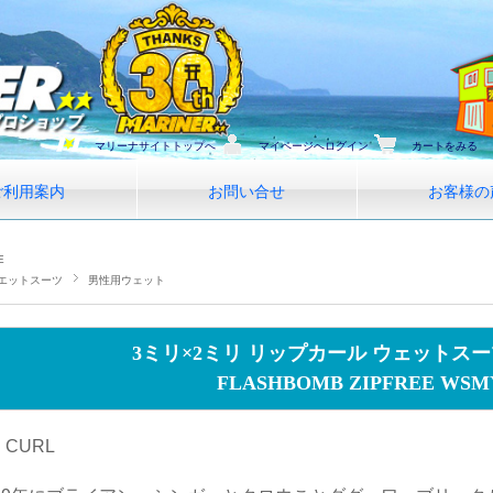
マリーナサイトトップへ
マイページへログイン
カートをみる
ご利用案内
お問い合せ
お客様の
E
エットスーツ
男性用ウェット
3ミリ×2ミリ リップカール ウェットス
FLASHBOMB ZIPFREE WSM
P CURL