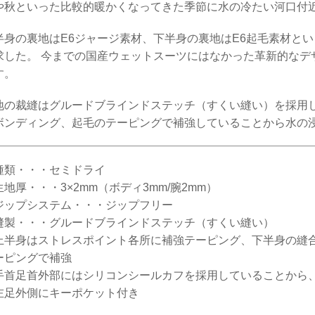
や秋といった比較的暖かくなってきた季節に水の冷たい河口付
半身の裏地はE6ジャージ素材、下半身の裏地はE6起毛素材と
求した。 今までの国産ウェットスーツにはなかった革新的なデ
す。
地の裁縫はグルードブラインドステッチ（すくい縫い）を採用
ボンディング、起毛のテーピングで補強していることから水の
種類・・・セミドライ
生地厚・・・3×2mm（ボディ3mm/腕2mm）
ジップシステム・・・ジップフリー
縫製・・・グルードブラインドステッチ（すくい縫い）
上半身はストレスポイント各所に補強テーピング、下半身の縫
ーピングで補強
手首足首外部にはシリコンシールカフを採用していることから
左足外側にキーポケット付き