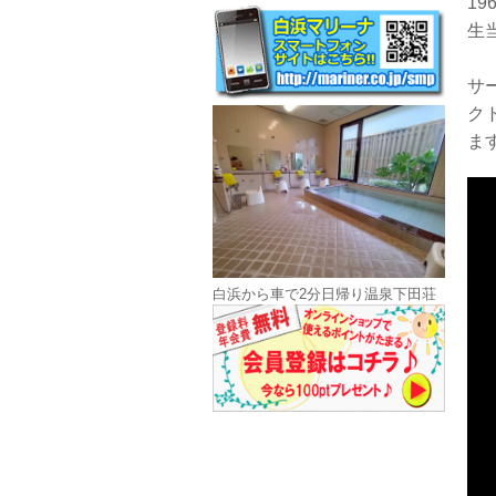
1
生
サ
ク
ま
白浜から車で2分日帰り温泉下田荘