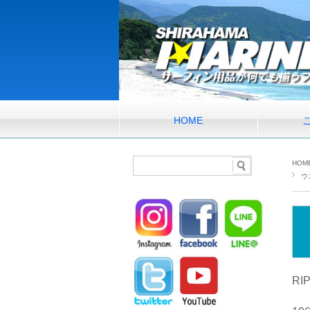
HOME
HOM
ウ
RI