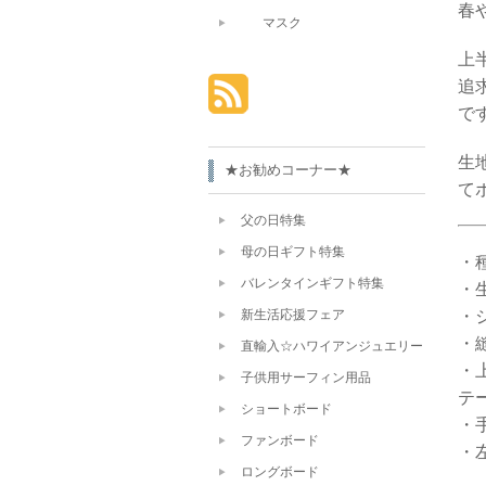
春
マスク
上
追
で
生
★お勧めコーナー★
て
父の日特集
母の日ギフト特集
・
バレンタインギフト特集
・
新生活応援フェア
・
・
直輸入☆ハワイアンジュエリー
・
子供用サーフィン用品
テ
ショートボード
・
ファンボード
・
ロングボード