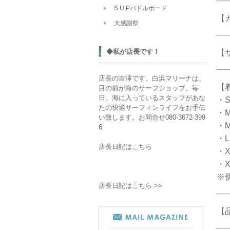
S.U.Pパドルボード
【
大感謝祭
◆私が店長です！
【
店長の吉澤です。白浜マリーナは、
【
目の前が海のサーフショップ。毎
日、海に入っているスタッフがあな
・S
たの快適サーフィンライフをお手伝
・M
い致します。お問合せ080-3672-399
・M
6
・L
店長日記はこちら
・X
・X
※
店長日記はこちら >>
【