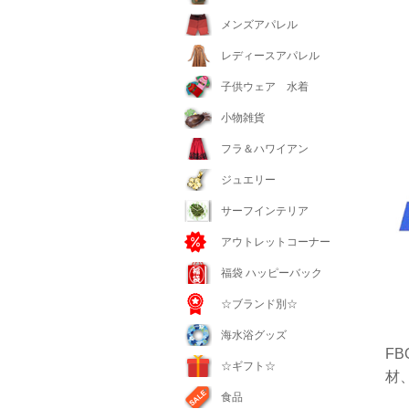
メンズアパレル
レディースアパレル
子供ウェア 水着
小物雑貨
フラ＆ハワイアン
ジュエリー
サーフインテリア
アウトレットコーナー
福袋 ハッピーバック
☆ブランド別☆
海水浴グッズ
F
☆ギフト☆
材
食品