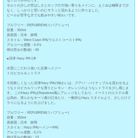
るアロマが中心です。
モルトの少しの芳ばしさとホップの力強い香りをメインに、えぐみは極限まで少
なく、しっかりと苦いのにサラッと流れるように作りました。
ビールが苦手な方でも飲みやすい味わいです。
ブルワリー：REPUBREW(リパブリュー)
容量：350ml
原産国：日本 静岡
スタイル：West Coast IPA(ウエストコーストIPA)
アルコール度数：6.9％
IBU(苦みの数値)：69
●沼津 Hazy IPA 1本
水質にこだわり抜いた定番へイジー
トロピカル＆シトラス
今回新しくなった沼津Hazy IPAの味わいは、グアバ・パイナップルを思わせるよ
うなトロピカルリッチな香りとレモン・オレンジのようなシトラスを少し感じま
す。 このHazy IPAはRepubrew風にアレンジをしており、イーストのエステル香
は高め、滑らかなオーツ麦の口当たり、一般的なHazy スタイルより、少しだけド
ライになるように仕上げました。
ブルワリー：REPUBREW(リパブリュー)
容量：350ml
原産国：日本 静岡
スタイル：Hazy IPA(ヘイジーIPA)
アルコール度数：6.2％
IBU(苦みの数値)：23