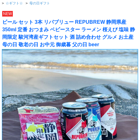
>
☆ギフト☆
>
母の日ギフト
NEW
ビール セット 3本 リパブリュー REPUBREW 静岡県産
350ml 定番 おつまみ ベビースター ラーメン 桜えび 塩味 静
岡限定 駿河湾産ギフトセット 酒 詰め合わせ グルメ お土産
母の日 敬老の日 お中元 御歳暮 父の日 beer