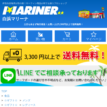
伊豆白浜海岸が目の前！サーフィン用品が何でも揃うプロショップ
白浜マリーナ
土日も休まず毎日発送！お買い上げ3,300円以上で送料無料！
ホーム
買い物
カート
マイページ
TOP
>
食品
>
☆ギフト☆
>
メンズ
>
☆ギフト☆
>
レディース