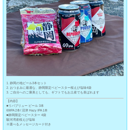
1. 静岡の地ビール3本セット
2. おつまみに最適な、静岡限定ベビースター桜えび塩味4袋
3. ご自分へのご褒美としても、ギフトでもお土産でも喜ばれます
【内容】
■リパブリュー ビール 3本
69IPA 2本/ 沼津 Hazy IPA 1本
■静岡限定ベビースター 4袋
駿河湾産桜えび塩味
※選べるメッセージカード付き