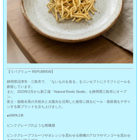
【リパブリュー REPUBREW】
静岡県沼津市・三島市で、「ないものを造る」をコンセプトにクラフトビールを
創造しています。
また、2023年2月から新工場「Natural Roots Studio」を静岡県三島市にオープ
ン。
富士・箱根水系の天然水と太陽光を活用した後世に残るビール・蒸留酒をデザイ
ンする新ブランドを立ち上げました。
●69IPA 2本
ピンクグレープのような柑橘感
ピンクグレープフルーツやオレンジを思わせる柑橘のアロマやマンゴーを思わせ