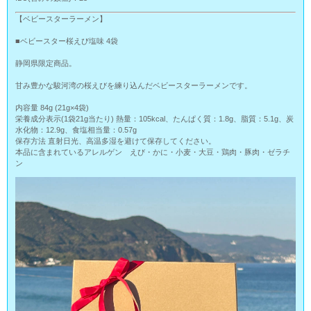
【ベビースターラーメン】
■ベビースター桜えび塩味 4袋
静岡県限定商品。
甘み豊かな駿河湾の桜えびを練り込んだベビースターラーメンです。
内容量 84g (21g×4袋)
栄養成分表示(1袋21g当たり) 熱量：105kcal、たんぱく質：1.8g、脂質：5.1g、炭
水化物：12.9g、食塩相当量：0.57g
保存方法 直射日光、高温多湿を避けて保存してください。
本品に含まれているアレルゲン えび・かに・小麦・大豆・鶏肉・豚肉・ゼラチ
ン