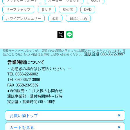
ソフトサーフボード
オーダー ウェット
ROXY
サーフキャップ
ＳＵＰ
初心者
DVD
ハワイアンジュエリー
水着
日焼け止め
現役サーファースタッフが、 店頭でのお買物と同じように対応させていただいております。商
通販直通 080-3672-3997
品のことで分からない場合はお気軽にお問い合わせください。
営業時間について
～お急ぎの場合はお電話ください。～
TEL 0558-22-6002
TEL 080-3672-3996
FAX 0558-23-5339
●通信販売・ご注文後のお問合せ:
通販事業部：受付時間9時～17時
実店舗：営業時間7時～19時
お買い物トップ
カートを見る