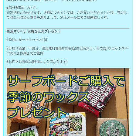
●海外配送について。
別途送料がかかります。送料につきましては、ご注文いただきました後、当店に
て包装も含めた重量を測りまして、別途メールにてご案内致します。
白浜マリーナ お得な三大プレゼント
1季節のサーフワックス1個
2日帰り温泉「下田荘」温泉無料券(1年間有効)白浜海岸より車で2分ウエットスー
ツのまま館内までご案内
3お役立ち情報誌(時期により異なります)