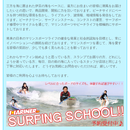
三方を海に囲まれた伊豆の海をベースに、遠方にお住まいの皆様に潮風をお届け
したいとの思いで、商品開発、開拓に力を注いでおります。ビーチサイドにベー
スを持つ特別な環境を生かし、ライブカメラ、波情報、地域情報を発信をしてお
ります。ビーチクリーン、サーフィンスクール、コンテストの運営、サーフボー
ド修理やリサイクルを通じで、マリンスポーツやビーチライフを積極的にサポー
トしております。
将来の日本のマリンスポーツライフの健全な発展と社会的認知を目標とし、常に
イノベーションへの挑戦を続けております。マリンスポーツを通じて、海を愛す
る皆様の笑顔が、少しでも多く見られることを願っております。
これからサーフィン始めようと思っている方、スランプでお困りの方、どれにし
ようか迷っている方、毎日、目の前の海に入っているスタッフが店頭と同じよう
丁寧に対応いたします。 どうぞお気軽にお問合せいただければ、嬉しいです。
皆様のご利用を心よりお待ちしております。