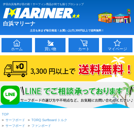
伊豆白浜海岸が目の前！サーフィン用品が何でも揃うプロショップ
白浜マリーナ
土日も休まず毎日発送！お買い上げ3,300円以上で送料無料！
ホーム
買い物
カート
マイページ
TOP
>
サーフボード
>
TORQ Surfboard トルク
>
サーフボード
>
ファンボード