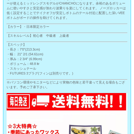
ーが使えるミッドレングスモデルがCHANCHOになります。余裕のあるボリュー
ムに使いやすさと安定感が加わり波乗りを楽にしてくれます。 ノーズロッカーは
低く設定することでテイクオフが安定しボトムのテール付近に配置した深いVEE
ボトムがボードの操作を助けてくれます。
【カラー】・日本限定カラー
【スキルレベル】初心者 中級者 上級者
【スペック】
・長さ：7’0”(213.3cm)
・幅： 21” 2/1 (54.61cm)
・厚み：2 3/4” (6.99cm)
・ボリューム：48.8 ltr
・スカッシュテール
・FUTURES 3プラグ(フィンは別売りです。)
※パソコン環境やモニターなどにより実物の色味と若干違って見える場合もござ
います。予めご了承下さい。