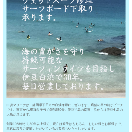
白浜マリーナは、静岡県下田市の白浜海岸にございます。店舗の目の前がビーチ
です。東京からJR踊り子号で2時間50分。伊豆半島の南東、浜からは伊豆七島の
大島が見えます。
創業1988年から30年以上経て、現在は親子はもちろん、おじい様とお孫様まで、
三代に渡りご愛顧いただいているお客様もいらっしゃいます。