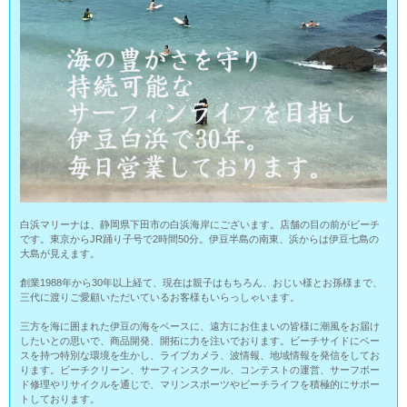
白浜マリーナは、静岡県下田市の白浜海岸にございます。店舗の目の前がビーチ
です。東京からJR踊り子号で2時間50分。伊豆半島の南東、浜からは伊豆七島の
大島が見えます。
創業1988年から30年以上経て、現在は親子はもちろん、おじい様とお孫様まで、
三代に渡りご愛顧いただいているお客様もいらっしゃいます。
三方を海に囲まれた伊豆の海をベースに、遠方にお住まいの皆様に潮風をお届け
したいとの思いで、商品開発、開拓に力を注いでおります。ビーチサイドにベー
スを持つ特別な環境を生かし、ライブカメラ、波情報、地域情報を発信をしてお
ります。ビーチクリーン、サーフィンスクール、コンテストの運営、サーフボー
ド修理やリサイクルを通じで、マリンスポーツやビーチライフを積極的にサポー
トしております。