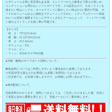
とボリュームを残し安定感もある為、エントリーから上級者まで誰もが楽しめ、
コンディションも問わないソフトボードです。 2+1設定なので、大きいラインを
描きたい時はシングル、オールラウンドに動かしたい時は2+1と選択が可能。 ボ
ードのボリューム以上に細部までチューニングされた、ミディアムテーパー気味
のレール形状と極限までピンにデザインされたテールによって、 フットワーク軽
く波の上でトラックを描く事が可能です。
【サイズ】
・長 さ：7’0”(213.3cm)
・横 幅：21 1/2”(54.61cm)
・厚 さ：3”(7.62cm)
・ボリューム：51L
・テイル：ピン
・フィン：S(Soft 2+1 FIN付属)
●沖縄・離島のサーフボード送料について。
離島送料についてはご利用しやすいよう運送会社と提携しております。
小笠原/伊豆七島などのお客様にも多数ご利用頂いております。
ご注文前でも、お見積り致しますので、お気軽にお問い合わせ下さい。
●海外配送について。
別途送料がかかります。送料につきましては、ご注文いただきました後、当店に
て包装も含めた重量を測りまして、別途メールにてご案内致します。