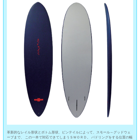
革新的なレイル形状とボトム形状、ピンテイルによって、スモール～グッドウェ
ーブまで、 この一本で対応できてしまうＳＷＯＲＤ。 パドリングをする位置の幅