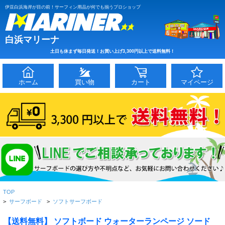
伊豆白浜海岸が目の前！サーフィン用品が何でも揃うプロショップ
白浜マリーナ
土日も休まず毎日発送！お買い上げ3,300円以上で送料無料！
ホーム
買い物
カート
マイページ
TOP
>
サーフボード
>
ソフトサーフボード
【送料無料】 ソフトボード ウォーターランページ ソード