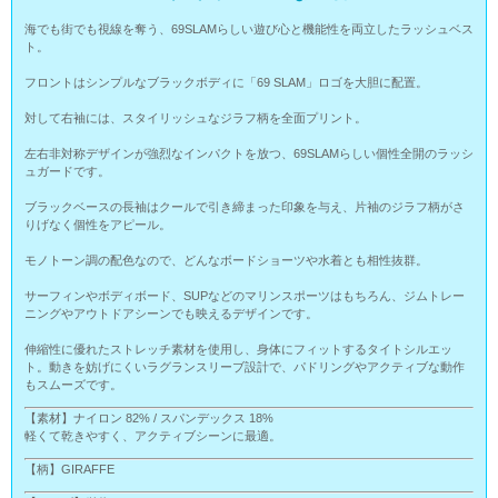
海でも街でも視線を奪う、69SLAMらしい遊び心と機能性を両立したラッシュベス
ト。
フロントはシンプルなブラックボディに「69 SLAM」ロゴを大胆に配置。
対して右袖には、スタイリッシュなジラフ柄を全面プリント。
左右非対称デザインが強烈なインパクトを放つ、69SLAMらしい個性全開のラッシ
ュガードです。
ブラックベースの長袖はクールで引き締まった印象を与え、片袖のジラフ柄がさ
りげなく個性をアピール。
モノトーン調の配色なので、どんなボードショーツや水着とも相性抜群。
サーフィンやボディボード、SUPなどのマリンスポーツはもちろん、ジムトレー
ニングやアウトドアシーンでも映えるデザインです。
伸縮性に優れたストレッチ素材を使用し、身体にフィットするタイトシルエッ
ト。動きを妨げにくいラグランスリーブ設計で、パドリングやアクティブな動作
もスムーズです。
【素材】ナイロン 82% / スパンデックス 18%
軽くて乾きやすく、アクティブシーンに最適。
【柄】GIRAFFE