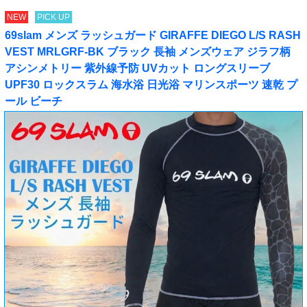
NEW
PICK UP
69slam メンズ ラッシュガード GIRAFFE DIEGO L/S RASH
VEST MRLGRF-BK ブラック 長袖 メンズウェア ジラフ柄
アシンメトリー 紫外線予防 UVカット ロングスリーブ
UPF30 ロックスラム 海水浴 日光浴 マリンスポーツ 速乾 プ
ール ビーチ