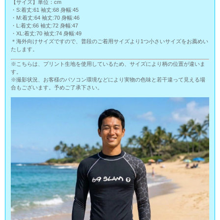
【サイズ】単位：cm
・S:着丈:61 袖丈:68 身幅:45
・M:着丈:64 袖丈:70 身幅:46
・L:着丈:66 袖丈:72 身幅:47
・XL:着丈:70 袖丈:74 身幅:49
＊海外向けサイズですので、普段のご着用サイズより1つ小さいサイズをお薦めい
たします。
※こちらは、プリント生地を使用しているため、サイズにより柄の位置が違いま
す。
※撮影状況、お客様のパソコン環境などにより実物の色味と若干違って見える場
合もございます。予めご了承下さい。