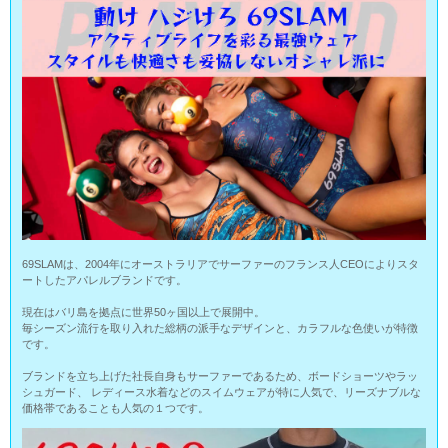
69SLAMは、2004年にオーストラリアでサーファーのフランス人CEOによりスタ
ートしたアパレルブランドです。
現在はバリ島を拠点に世界50ヶ国以上で展開中。
毎シーズン流行を取り入れた総柄の派手なデザインと、カラフルな色使いが特徴
です。
ブランドを立ち上げた社長自身もサーファーであるため、ボードショーツやラッ
シュガード、 レディース水着などのスイムウェアが特に人気で、リーズナブルな
価格帯であることも人気の１つです。