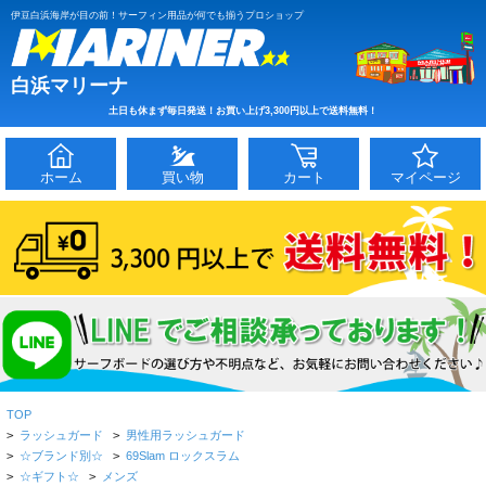
伊豆白浜海岸が目の前！サーフィン用品が何でも揃うプロショップ
白浜マリーナ
土日も休まず毎日発送！お買い上げ3,300円以上で送料無料！
ホーム
買い物
カート
マイページ
TOP
>
ラッシュガード
>
男性用ラッシュガード
>
☆ブランド別☆
>
69Slam ロックスラム
>
☆ギフト☆
>
メンズ